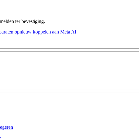
melden
ter bevestiging.
pparaten opnieuw koppelen aan Meta AI
.
negeren
n