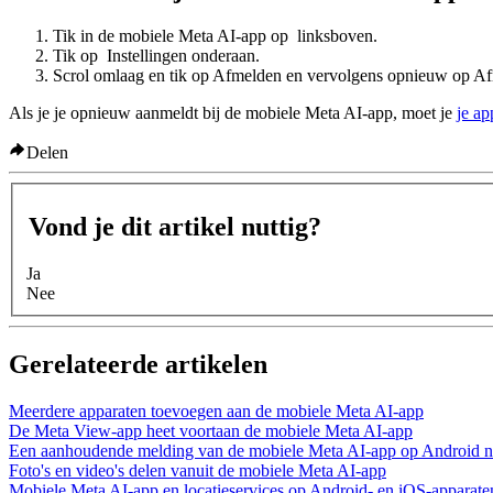
Tik in de mobiele Meta AI-app op
linksboven.
Tik op
Instellingen
onderaan.
Scrol omlaag en tik op
Afmelden
en vervolgens opnieuw op
Af
Als je je opnieuw aanmeldt bij de mobiele Meta AI-app, moet je
je a
Delen
Vond je dit artikel nuttig?
Ja
Nee
Gerelateerde artikelen
Meerdere apparaten toevoegen aan de mobiele Meta AI-app
De Meta View-app heet voortaan de mobiele Meta AI-app
Een aanhoudende melding van de mobiele Meta AI-app op Android 
Foto's en video's delen vanuit de mobiele Meta AI-app
Mobiele Meta AI-app en locatieservices op Android- en iOS-apparate