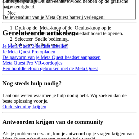
stroomadapter van 18 W of hoger.
Batterijbesparing. Dit kan echter invloed hebben op de grafische
nauwkeurigheid.
Ja
Nee
De levensduur van je Meta Quest-batterij verlengen
:
Druk op de
Meta-knop
of de
Oculus-knop
op je
Gerelateerde artikelen
rechtercontroller om het Navigatiedashboard te openen.
Selecteer
Snelle bediening
.
Selecteer
Batterijbesparing
.
Je Meta Quest 2-headset instellen
Je Meta Quest Pro opladen
De pasvorm van je Meta Quest-headset aanpassen
Meta Quest Pro VR-oordopjes
Een hoofdtelefoon gebruiken met de Meta Quest
Nog steeds hulp nodig?
Laat ons weten waarmee je hulp nodig hebt. Wij zoeken dan de
beste oplossing voor je.
Ondersteuning krijgen
Antwoorden krijgen van de community
Als je problemen ervaart, kun je antwoord op je vragen krijgen van