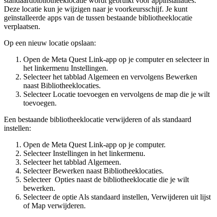
standaardbibliotheeklocatie wordt gebruikt voor appinstallaties.
Deze locatie kun je wijzigen naar je voorkeursschijf. Je kunt
geïnstalleerde apps van de tussen bestaande bibliotheeklocatie
verplaatsen.
Op een nieuw locatie opslaan
:
Open de Meta Quest Link-app op je computer en selecteer in
het linkermenu
Instellingen
.
Selecteer het tabblad
Algemeen
en vervolgens
Bewerken
naast Bibliotheeklocaties.
Selecteer
Locatie toevoegen
en vervolgens de map die je wilt
toevoegen.
Een bestaande bibliotheeklocatie verwijderen of als standaard
instellen
:
Open de Meta Quest Link-app op je computer.
Selecteer
Instellingen
in het linkermenu.
Selecteer het tabblad
Algemeen
.
Selecteer
Bewerken
naast
Bibliotheeklocaties
.
Selecteer
Opties
naast de bibliotheeklocatie die je wilt
bewerken.
Selecteer de optie
Als standaard instellen
,
Verwijderen uit lijst
of
Map verwijderen
.