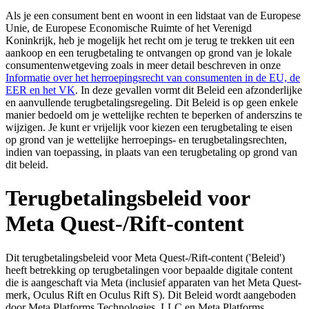
Als je een consument bent en woont in een lidstaat van de Europese
Unie, de Europese Economische Ruimte of het Verenigd
Koninkrijk, heb je mogelijk het recht om je terug te trekken uit een
aankoop en een terugbetaling te ontvangen op grond van je lokale
consumentenwetgeving zoals in meer detail beschreven in onze
Informatie over het herroepingsrecht van consumenten in de EU, de
EER en het VK
. In deze gevallen vormt dit Beleid een afzonderlijke
en aanvullende terugbetalingsregeling. Dit Beleid is op geen enkele
manier bedoeld om je wettelijke rechten te beperken of anderszins te
wijzigen. Je kunt er vrijelijk voor kiezen een terugbetaling te eisen
op grond van je wettelijke herroepings- en terugbetalingsrechten,
indien van toepassing, in plaats van een terugbetaling op grond van
dit beleid.
Terugbetalingsbeleid voor
Meta Quest-/Rift-content
Dit terugbetalingsbeleid voor Meta Quest-/Rift-content ('Beleid')
heeft betrekking op terugbetalingen voor bepaalde digitale content
die is aangeschaft via Meta (inclusief apparaten van het Meta Quest-
merk, Oculus Rift en Oculus Rift S). Dit Beleid wordt aangeboden
door Meta Platforms Technologies, LLC en Meta Platforms