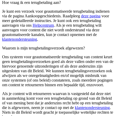
Hoe vraag ik een terugbetaling aan?
Je kunt een verzoek voor geautomatiseerde terugbetaling indienen
via de pagina Aankoopgeschiedenis. Raadpleeg
deze pagina
voor
meer gedetailleerde instructies. Je kunt ook een terugbetaling
aanvragen via ons
Helpcentrum
. Als je een terugbetaling wilt
aanvragen voor content die niet wordt ondersteund via deze
geautomatiseerde kanalen, kun je contact opnemen met de
klantenondersteuning
.
Waarom is mijn terugbetalingsverzoek afgewezen?
Ons systeem voor geautomatiseerde terugbetaling van content keurt
geen terugbetalingsverzoeken goed als deze vallen onder een van de
hiervoor genoemde uitzonderingen of als deze anderszins zijn
uitgesloten van dit Beleid. We kunnen terugbetalingsverzoeken ook
afwijzen als we onregelmatigheden en/of mogelijk misbruik van
onze systemen (of ons beleid) constateren, zoals meerdere pogingen
om content te retourneren binnen een bepaalde tijd, enzovoort.
Als je content wilt retourneren waarvan is vastgesteld dat deze niet
in aanmerking komt voor een terugbetaling op grond van dit Beleid
of van mening bent dat je anderszins recht hebt op een terugbetaling
die is afgewezen, neem je contact op met de
klantenondersteuning
.
Niets in dit Beleid wordt geacht je toepasselijke wettelijke rechten te