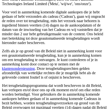
Technologies Ireland Limited ('Meta', 'wij/we', 'ons/onze').
Voor veel in aanmerking komende digitale aankopen die je hebt
gedaan of hebt verzonden als cadeau ('Cadeau'), gaan wij ongeacht
de reden over tot terugbetaling, mits het verzoek naar behoren is
ingediend binnen veertien (14) dagen na de aankoopdatum of de
datum van de inwisseling van het Cadeau en wij vaststellen dat je
minder dan 2 uur hebt gebruikgemaakt van de content. Ons beleid
met betrekking tot deze geautomatiseerde terugbetalingen wordt
hieronder nader beschreven.
Zelfs als je op grond van dit Beleid niet in aanmerking komt voor
een geautomatiseerde terugbetaling, kun je in aanmerking komen
om een terugbetaling te ontvangen. Je kunt controleren of je in
aanmerking komt door contact op te nemen met de
klantenondersteuning
. Deze terugbetalingsrechten gelden
afzonderlijk van wettelijke rechten die je mogelijk hebt als de
geleverde content foutief is of onjuist is beschreven.
Het terugbetalingsprogramma dat wordt beschreven in dit Beleid,
kan verlopen en/of door ons op elk moment en/of om elke reden
worden beëindigd. Voor gebruikers die in aanmerking komende
aankopen hebben gedaan of in aanmerking komende Cadeaus in
bezit hebben, worden terugbetalingsverzoeken op grond van dit
Beleid overwogen tot maximaal veertien (14) dagen nadat dit Beleid