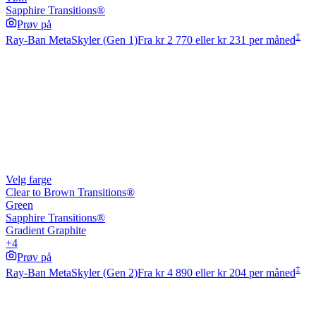
Sapphire Transitions®
Prøv på
‡
Ray-Ban Meta
Skyler (Gen 1)
Fra
kr 2 770
eller kr 231 per måned
Velg farge
Clear to Brown Transitions®
Green
Sapphire Transitions®
Gradient Graphite
+4
Prøv på
‡
Ray-Ban Meta
Skyler (Gen 2)
Fra
kr 4 890
eller kr 204 per måned