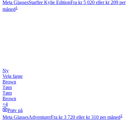
Meta Glasses
Starfire Kylie Edition
Fra
kr 5 020
eller kr 209 per
‡
måned
Ny
Velg farge
Brown
Tøm
Tøm
Brown
+4
Prøv på
‡
Meta Glasses
Adventurer
Fra
kr 3 720
eller kr 310 per måned