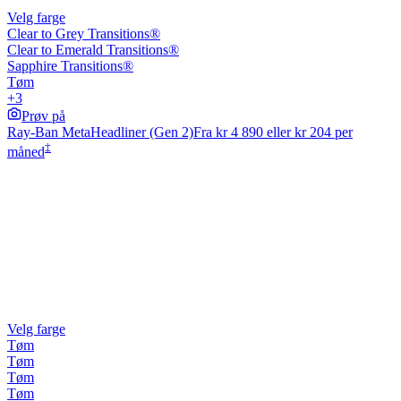
Velg farge
Clear to Grey Transitions®
Clear to Emerald Transitions®
Sapphire Transitions®
Tøm
+3
Prøv på
Ray-Ban Meta
Headliner (Gen 2)
Fra
kr 4 890
eller kr 204 per
‡
måned
Velg farge
Tøm
Tøm
Tøm
Tøm