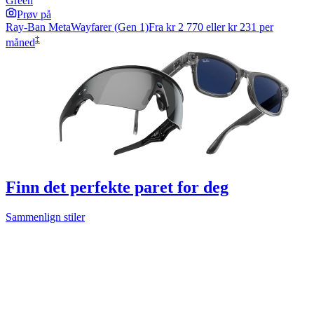
Green
Prøv på
Ray-Ban Meta
Wayfarer (Gen 1)
Fra
kr 2 770
eller kr 231 per
‡
måned
Finn det perfekte paret for deg
Sammenlign stiler