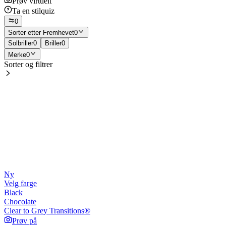
Prøv virtuelt
Ta en stilquiz
0
Sorter etter
Fremhevet
0
Solbriller
0
Briller
0
Merke
0
Sorter og filtrer
Ny
Velg farge
Black
Chocolate
Clear to Grey Transitions®
Prøv på