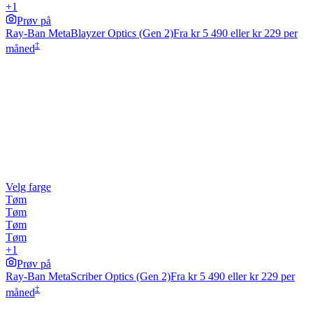
+1
Prøv på
Ray-Ban Meta
Blayzer Optics (Gen 2)
Fra
kr 5 490
eller kr 229 per
‡
måned
Velg farge
Tøm
Tøm
Tøm
Tøm
+1
Prøv på
Ray-Ban Meta
Scriber Optics (Gen 2)
Fra
kr 5 490
eller kr 229 per
‡
måned