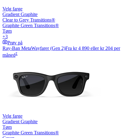
Velg farge
Gradient Graphite
Clear to Grey Transitions®
Graphite Green Transitions®
Tøm
+3
Prøv på
Ray-Ban Meta
Wayfarer (Gen 2)
Fra
kr 4 890
eller kr 204 per
‡
måned
Velg farge
Gradient Graphite
Tøm
Graphite Green Transitions®