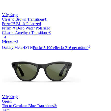
Velg farge
Clear to Brown Transitions®
Prizm™ Black Polarized
Prizm™ Deep Water Polarized
Clear to Amethyst Transitions®
+4
Prøv på
‡
Oakley Meta
HSTN
Fra
kr 5 190
eller kr 216 per måned
Velg farge
Green
Tint to Cerulean Blue Transitions®
Tøm