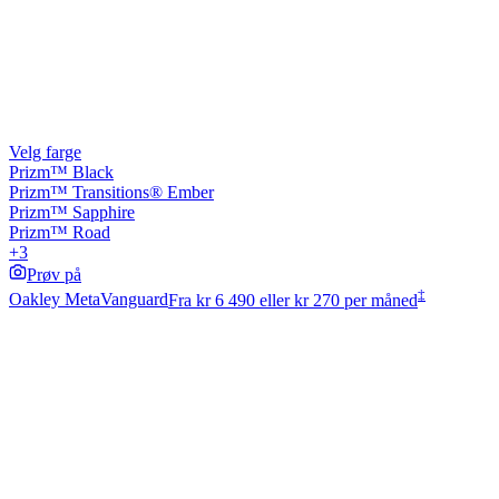
Velg farge
Prizm™ Black
Prizm™ Transitions® Ember
Prizm™ Sapphire
Prizm™ Road
+3
Prøv på
‡
Oakley Meta
Vanguard
Fra
kr 6 490
eller kr 270 per måned