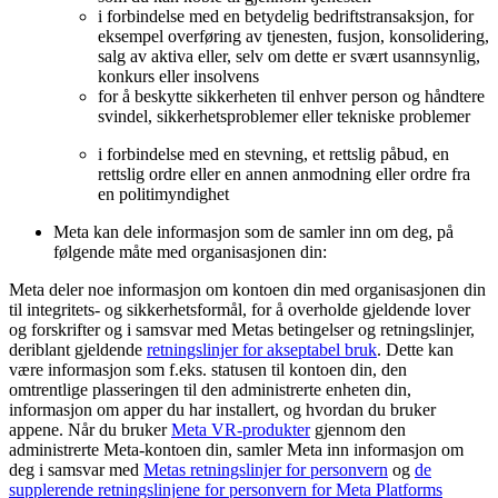
i forbindelse med en betydelig bedriftstransaksjon, for
eksempel overføring av tjenesten, fusjon, konsolidering,
salg av aktiva eller, selv om dette er svært usannsynlig,
konkurs eller insolvens
for å beskytte sikkerheten til enhver person og håndtere
svindel, sikkerhetsproblemer eller tekniske problemer
i forbindelse med en stevning, et rettslig påbud, en
rettslig ordre eller en annen anmodning eller ordre fra
en politimyndighet
Meta kan dele informasjon som de samler inn om deg, på
følgende måte med organisasjonen din:
Meta deler noe informasjon om kontoen din med organisasjonen din
til integritets- og sikkerhetsformål, for å overholde gjeldende lover
og forskrifter og i samsvar med Metas betingelser og retningslinjer,
deriblant gjeldende
retningslinjer for akseptabel bruk
. Dette kan
være informasjon som f.eks. statusen til kontoen din, den
omtrentlige plasseringen til den administrerte enheten din,
informasjon om apper du har installert, og hvordan du bruker
appene. Når du bruker
Meta VR-produkter
gjennom den
administrerte Meta-kontoen din, samler Meta inn informasjon om
deg i samsvar med
Metas retningslinjer for personvern
og
de
supplerende retningslinjene for personvern for Meta Platforms