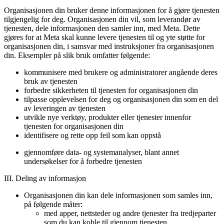
Organisasjonen din bruker denne informasjonen for å gjøre tjenesten
tilgjengelig for deg. Organisasjonen din vil, som leverandør av
tjenesten, dele informasjonen den samler inn, med Meta. Dette
gjøres for at Meta skal kunne levere tjenesten til og yte støtte for
organisasjonen din, i samsvar med instruksjoner fra organisasjonen
din. Eksempler på slik bruk omfatter følgende:
kommunisere med brukere og administratorer angående deres
bruk av tjenesten
forbedre sikkerheten til tjenesten for organisasjonen din
tilpasse opplevelsen for deg og organisasjonen din som en del
av leveringen av tjenesten
utvikle nye verktøy, produkter eller tjenester innenfor
tjenesten for organisasjonen din
identifisere og rette opp feil som kan oppstå
gjennomføre data- og systemanalyser, blant annet
undersøkelser for å forbedre tjenesten
III. Deling av informasjon
Organisasjonen din kan dele informasjonen som samles inn,
på følgende måter:
med apper, nettsteder og andre tjenester fra tredjeparter
som du kan koble til gjennom tjenesten