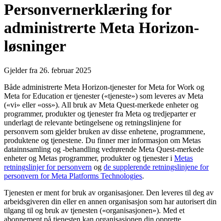
Personvernerklæring for
administrerte Meta Horizon-
løsninger
Gjelder fra 26. februar 2025
Både administrerte Meta Horizon-tjenester for Meta for Work og
Meta for Education er tjenester («
tjeneste»
) som leveres av Meta
(«
vi
» eller «
oss
»). All bruk av Meta Quest-merkede enheter og
programmer, produkter og tjenester fra Meta og tredjeparter er
underlagt de relevante betingelsene og retningslinjene for
personvern som gjelder bruken av disse enhetene, programmene,
produktene og tjenestene. Du finner mer informasjon om Metas
datainnsamling og -behandling vedrørende Meta Quest-merkede
enheter og Metas programmer, produkter og tjenester i
Metas
retningslinjer for personvern
og
de supplerende retningslinjene for
personvern for Meta Platforms Technologies
.
Tjenesten er ment for bruk av organisasjoner. Den leveres til deg av
arbeidsgiveren din eller en annen organisasjon som har autorisert din
tilgang til og bruk av tjenesten («
organisasjonen
»). Med et
abonnement på tjenesten kan organisasjonen din opprette,