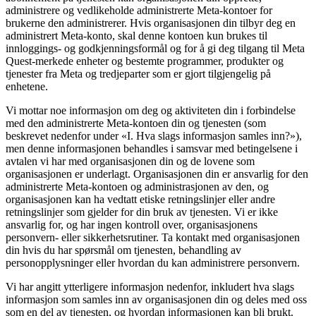
administrere og vedlikeholde administrerte Meta-kontoer for
brukerne den administrerer. Hvis organisasjonen din tilbyr deg en
administrert Meta-konto, skal denne kontoen kun brukes til
innloggings- og godkjenningsformål og for å gi deg tilgang til Meta
Quest-merkede enheter og bestemte programmer, produkter og
tjenester fra Meta og tredjeparter som er gjort tilgjengelig på
enhetene.
Vi mottar noe informasjon om deg og aktiviteten din i forbindelse
med den administrerte Meta-kontoen din og tjenesten (som
beskrevet nedenfor under «I. Hva slags informasjon samles inn?»),
men denne informasjonen behandles i samsvar med betingelsene i
avtalen vi har med organisasjonen din og de lovene som
organisasjonen er underlagt. Organisasjonen din er ansvarlig for den
administrerte Meta-kontoen og administrasjonen av den, og
organisasjonen kan ha vedtatt etiske retningslinjer eller andre
retningslinjer som gjelder for din bruk av tjenesten. Vi er ikke
ansvarlig for, og har ingen kontroll over, organisasjonens
personvern- eller sikkerhetsrutiner. Ta kontakt med organisasjonen
din hvis du har spørsmål om tjenesten, behandling av
personopplysninger eller hvordan du kan administrere personvern.
Vi har angitt ytterligere informasjon nedenfor, inkludert hva slags
informasjon som samles inn av organisasjonen din og deles med oss
som en del av tjenesten, og hvordan informasjonen kan bli brukt.