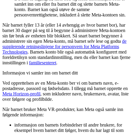
samlet inn om eller fra barnet ditt og slette barnets Meta-
konto. Barnet kan også utøve de samme
personvernrettighetene, inkludert å slette Meta-kontoen sin.
Når barnet fyller 13 år (eller 14 avhengig av hvor barnet bor), har
barnet 30 dager på seg til å begynne å administrere Meta-kontoen
sin før bruk av enheten blir blokkert. Så snart barnet begynner å
administrere sin egen Meta-konto, må barnet selv lese og godta
de
supplerende retningslinjene for personvern for Meta Platforms
Technologies
. Barnets konto blir også automatisk konfigurert med
foreldretilsyn som standardinnstilling, men du eller barnet kan fjerne
innstillingen i
familiesenteret
.
Informasjon vi samler inn om barnet ditt
Ved opprettelsen av en Meta-konto ber vi om barnets navn, e-
postadresse, passord og fødselsdato. I tillegg må barnet opprette en
Meta Horizon-profil
, som inkluderer navn, brukernavn, avatar, liste
over følgere og profilbilde.
Når barnet bruker Meta VR-produkter, kan Meta også samle inn
følgende informasjon:
informasjon om barnets forbindelser til andre brukere, for
eksempel hvem barnet ditt følger, hvem du har lagt til som