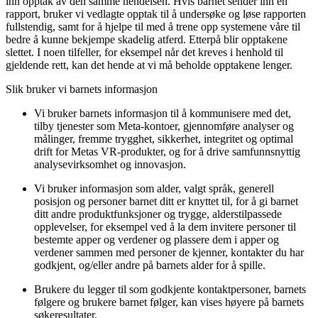
inn opptak av den samme hendelsen. Hvis barnet sender inn en
rapport, bruker vi vedlagte opptak til å undersøke og løse rapporten
fullstendig, samt for å hjelpe til med å trene opp systemene våre til
bedre å kunne bekjempe skadelig atferd. Etterpå blir opptakene
slettet. I noen tilfeller, for eksempel når det kreves i henhold til
gjeldende rett, kan det hende at vi må beholde opptakene lenger.
Slik bruker vi barnets informasjon
Vi bruker barnets informasjon til å kommunisere med det,
tilby tjenester som Meta-kontoer, gjennomføre analyser og
målinger, fremme trygghet, sikkerhet, integritet og optimal
drift for Metas VR-produkter, og for å drive samfunnsnyttig
analysevirksomhet og innovasjon.
Vi bruker informasjon som alder, valgt språk, generell
posisjon og personer barnet ditt er knyttet til, for å gi barnet
ditt andre produktfunksjoner og trygge, alderstilpassede
opplevelser, for eksempel ved å la dem invitere personer til
bestemte apper og verdener og plassere dem i apper og
verdener sammen med personer de kjenner, kontakter du har
godkjent, og/eller andre på barnets alder for å spille.
Brukere du legger til som godkjente kontaktpersoner, barnets
følgere og brukere barnet følger, kan vises høyere på barnets
søkeresultater.