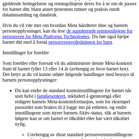
gjeldende betingelsene og retningslinjene deres for å se om de passer
for barnet ditt, blant annet tjenestens rutiner og praksis rundt
datainnsamling og databruk.
Hvis du vil vite mer om hvordan Meta håndterer dine og barnets
personopplysninger, kan du lese
de supplerende retningslinjene for
personvern for Meta Platforms Technologies
. Du bør også hjelpe
barnet ditt med å forstå
personvernveiledningen for barn
.
Innstillinger for foreldre
Som forelder eller foresatt vil du administrere denne Meta-kontoen
fram til barnet fyller 13 eller 14 år (avhengig av hvor barnet bor).
Det betyr at du vil kunne utføre følgende handlinger med hensyn til
barnets personopplysninger:
Du kan endre de standard kontoinnstillingene for barnet når
som helst i
familiesenteret
, inkludert å gjennomgå eller
redigere barnets Meta-kontoinformasjon, som for eksempel
passordet som brukes til å logge inn på enheten, og endre
innstillingene som styrer barnets Aktiv-status, slik at barnets
følgere kan se om barnet er tilkoblet eller har vært tilkoblet
nylig.
Uavhengig av disse standard personverninnstillingene