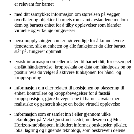
er relevant for barnet
med ditt samtykke: informasjon om størrelsen på vegger,
overflater og objekter i barnets rom samt avstandene mellom
dem og barnets enhet for å tilby opplevelser som blander
virtuelle og virkelige omgivelser
personopplysninger som er nødvendige for å kunne levere
tjenestene, slik at enheten og alle funksjoner du eller barnet
slår på, fungerer optimalt
fysisk informasjon om eller relatert til barnet ditt, for eksempel
anslått håndstørrelse, kroppsskala og data om håndposisjon og
positur hvis du velger å aktivere funksjonen for hånd- og
kroppssporing
informasjon om eller relatert til posisjonen og plassering til
enhet, kontrollere og kroppsbevegelser for å fastslå
kroppsposisjon, gjøre bevegelsene til barnets avatar mer
realistiske og generelt skape en bedre virtuell opplevelse
informasjon som er samlet inn i eller gjennom ulike
teknologier på Meta Quest-nettstedet, nettleseren og Meta
Horizon-mobilappen, inkludert informasjonskapsler, piksler,
lokal lagring og lignende teknologi, som beskrevet i delene