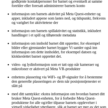
godkjente kontaktpersoner for barnet og eventuelt at samme
forelder eller foresatt administrerer barnets konto
informasjon om barnets aktivitet på Meta Quest-enheter og
apper, inkludert appene som lastes ned, og tidspunkt, frekvens
og varighet for aktivitetene der
informasjon om barnets spillaktivitet og statistikk, inkludert
handlinger i et spill og tilhørende metadata
informasjon om innhold barnet ditt oppretter, for eksempel
bilder eller gjenstander barnet bygger Vi samler også inn
informasjon om dette innholdet, for eksempel datoen og
klokkeslettet barnet opprettet det.
video- og lydinformasjon som er tatt opp når kameraer og
mikrofoner er aktivert på Meta VR-produkter
enhetens plassering via WiFi- og IP-signaler for å bestemme
den generelle plasseringen av dem når posisjonstjenester er
slått på
med ditt samtykke: ekstra informasjon om hvordan barnet ditt
bruker Meta Quest-enheten, for å forbedre Meta Quest-
produktene for alle og/eller tilpasse barnets opplevelser i
virtuell virkelighet ytterligere, slik at barnet ser mer av det som