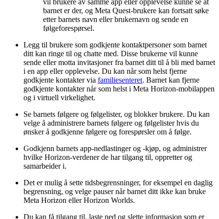
vil brukere av samme app eller opplevelse kunne se at
barnet er der, og Meta Quest-brukere kan fortsatt søke
etter barnets navn eller brukernavn og sende en
følgeforespørsel.
Legg til brukere som godkjente kontaktpersoner som barnet
ditt kan ringe til og chatte med. Disse brukerne vil kunne
sende eller motta invitasjoner fra barnet ditt til å bli med barnet
i en app eller opplevelse. Du kan når som helst fjerne
godkjente kontakter via
familiesenteret
. Barnet kan fjerne
godkjente kontakter når som helst i Meta Horizon-mobilappen
og i virtuell virkelighet.
Se barnets følgere og følgelister, og blokker brukere. Du kan
velge å administrere barnets følgere og følgelister hvis du
ønsker å godkjenne følgere og forespørsler om å følge.
Godkjenn barnets app-nedlastinger og -kjøp, og administrer
hvilke Horizon-verdener de har tilgang til, oppretter og
samarbeider i.
Det er mulig å sette tidsbegrensninger, for eksempel en daglig
begrensning, og velge pauser når barnet ditt ikke kan bruke
Meta Horizon eller Horizon Worlds.
Du kan få tilgang til, laste ned og slette informasjon som er