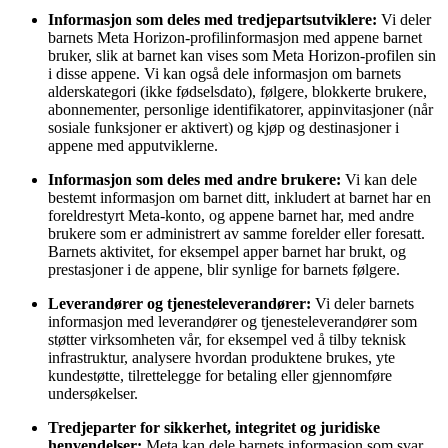
Informasjon som deles med tredjepartsutviklere:
Vi deler
barnets Meta Horizon-profilinformasjon med appene barnet
bruker, slik at barnet kan vises som Meta Horizon-profilen sin
i disse appene. Vi kan også dele informasjon om barnets
alderskategori (ikke fødselsdato), følgere, blokkerte brukere,
abonnementer, personlige identifikatorer, appinvitasjoner (når
sosiale funksjoner er aktivert) og kjøp og destinasjoner i
appene med apputviklerne.
Informasjon som deles med andre brukere:
Vi kan dele
bestemt informasjon om barnet ditt, inkludert at barnet har en
foreldrestyrt Meta-konto, og appene barnet har, med andre
brukere som er administrert av samme forelder eller foresatt.
Barnets aktivitet, for eksempel apper barnet har brukt, og
prestasjoner i de appene, blir synlige for barnets følgere.
Leverandører og tjenesteleverandører:
Vi deler barnets
informasjon med leverandører og tjenesteleverandører som
støtter virksomheten vår, for eksempel ved å tilby teknisk
infrastruktur, analysere hvordan produktene brukes, yte
kundestøtte, tilrettelegge for betaling eller gjennomføre
undersøkelser.
Tredjeparter for sikkerhet, integritet og juridiske
henvendelser:
Meta kan dele barnets informasjon som svar