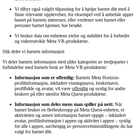
Vi tilbyr også valgfri tilpasning for å hjelpe barnet ditt med å
finne relevante opplevelser, for eksempel ved å anbefale apper
basert på barnets interesser, eller verdener som barnet eller
personer barnet kjenner, har besøkt.
Vi bruker data om enhetens ytelse og stabilitet for å forbedre
og videreutvikle Meta VR-produktene.
Slik deler vi barnets informasjon
Vi deler barnets informasjon med ulike kategorier av tredjeparter i
forbindelse med barnets bruk av Meta VR-produktene:
Informasjon som er offentlig:
Barnets Meta Horizon-
profilinformasjon, inkludert visningsnavn, brukernavn,
profilbilde og avatar, vil være
offentlig
og synlig for andre
brukere på eller utenfor Meta Quest-produktene.
Informasjon som deles mens man spiller på nett:
Når
barnet bruker en flerbrukerapp på Meta Quest-enheten, er
aktiviteten og annen informasjon barnet oppgir – inkludert
avatar, profilinformasjon i appen og aktivitet i appen – synlig
for alle i appen, uavhengig av personverninnstillingene du har
valgt for barnet ditt.