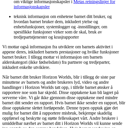
om viktige informasjonskapsler i
Metas retningslinjer for
informasjonskapsler
teknisk informasjon om enhetene barnet ditt bruker, og
hvordan barnet bruker dem, inkludert ytelse og
enhetsfunksjoner, systemlogger og -innstillinger, om
spesifikke funksjoner virker som de skal, bruk av
tredjepartstjenester og krasjrapporter
Vi mottar også informasjon fra utviklere om barnets aktivitet i
appene deres, inkludert barnets prestasjoner og hvilke funksjoner
barnet bruker. I tillegg mottar vi informasjon om barnets
alderskategori (ikke fødselsdato) fra partnere og tredjeparter,
inkludert enkelte utviklere.
Når barnet ditt bruker Horizon Worlds, blir i tillegg de siste par
minuttene av barnets og andre brukeres lyd, video og andre
handlinger i Horizon Worlds tatt opp, i tilfelle barnet ønsker å
rapportere noe som har skjedd. Disse opptakene kan bli lagret på
serverne våre. Vi går ikke gjennom disse opptakene med mindre
barnet ditt sender en rapport. Hvis barnet ikke sender en rapport, blir
disse opptakene slettet fortløpende. Denne typen opptak gjør det
mulig for barnet ditt å rapportere misbruk, bekjempe skadelig
oppførsel og beskytte og støtte fellesskapet vårt. Andre brukere i
umiddelbar nærhet av barnet ditt i Horizon Worlds vil kunne sende