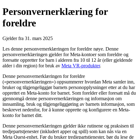
Personvernerklæring for
foreldre
Gjelder fra 31. mars 2025
Les denne personvernerklæringen for foreldre nøye. Denne
personvernerklæringen gjelder for Meta-kontoer som foreldre og
foresatte oppretter for barn i alderen fra 10 til 12 år (eller gjeldende
alder i din region) for bruk av
Meta VR-produkter
.
Denne personvernerklæringen for foreldre
(«personvernerklæringen») oppsummerer hvordan Meta samler inn,
bruker og tilgjengeliggjør barnets personopplysninger etter at du har
opprettet en Meta-konto for barnet. Som forelder eller foresatt må du
gjennomgå denne personvernerklæringen og informasjon om
innsamling, bruk og tilgjengeliggjøring av barnets informasjon, som
beskrevet nedenfor, for å kunne opprette og konfigurere en Meta-
konto for barnet ditt.
Denne personvernerklæringen gjelder ikke rutinene og praksisen til
tredjepartstjenester (inkludert apper og spill) som kan nås via en
Meta Quest-enhet. Før du bruker tredjepartstjenester, bør du lese de