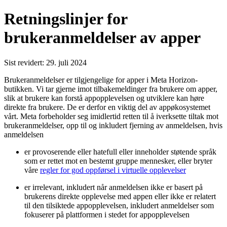
Retningslinjer for
brukeranmeldelser av apper
Sist revidert: 29. juli 2024
Brukeranmeldelser er tilgjengelige for apper i Meta Horizon-
butikken. Vi tar gjerne imot tilbakemeldinger fra brukere om apper,
slik at brukere kan forstå appopplevelsen og utviklere kan høre
direkte fra brukere. De er derfor en viktig del av appøkosystemet
vårt. Meta forbeholder seg imidlertid retten til å iverksette tiltak mot
brukeranmeldelser, opp til og inkludert fjerning av anmeldelsen, hvis
anmeldelsen
er provoserende eller hatefull eller inneholder støtende språk
som er rettet mot en bestemt gruppe mennesker, eller bryter
våre
regler for god oppførsel i virtuelle opplevelser
er irrelevant, inkludert når anmeldelsen ikke er basert på
brukerens direkte opplevelse med appen eller ikke er relatert
til den tilsiktede appopplevelsen, inkludert anmeldelser som
fokuserer på plattformen i stedet for appopplevelsen