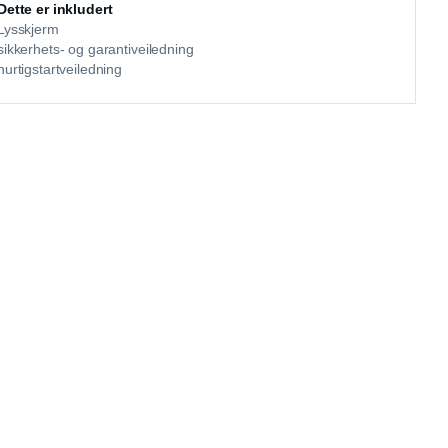
Dette er inkludert
Lysskjerm
sikkerhets- og garantiveiledning
hurtigstartveiledning
Fullverdig lysskjerm til Meta
Quest Pro
En hel, lysskjermende ansiktsflate som enkelt festes til Meta
Quest Pro for en mer oppslukende opplevelse.
Ikke tilgjengelig
Gratis levering
Gratis retur
Garanti
Kompatibel med
Quest Pro