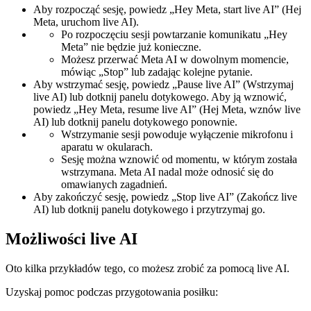
Aby rozpocząć sesję, powiedz „Hey Meta, start live AI” (Hej
Meta, uruchom live AI).
Po rozpoczęciu sesji powtarzanie komunikatu „Hey
Meta” nie będzie już konieczne.
Możesz przerwać Meta AI w dowolnym momencie,
mówiąc „Stop” lub zadając kolejne pytanie.
Aby wstrzymać sesję, powiedz „Pause live AI” (Wstrzymaj
live AI) lub dotknij panelu dotykowego. Aby ją wznowić,
powiedz „Hey Meta, resume live AI” (Hej Meta, wznów live
AI) lub dotknij panelu dotykowego ponownie.
Wstrzymanie sesji powoduje wyłączenie mikrofonu i
aparatu w okularach.
Sesję można wznowić od momentu, w którym została
wstrzymana. Meta AI nadal może odnosić się do
omawianych zagadnień.
Aby zakończyć sesję, powiedz „Stop live AI” (Zakończ live
AI) lub dotknij panelu dotykowego i przytrzymaj go.
Możliwości live AI
Oto kilka przykładów tego, co możesz zrobić za pomocą live AI.
Uzyskaj pomoc podczas przygotowania posiłku: