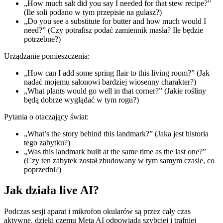
„How much salt did you say I needed for that stew recipe?”
(Ile soli podano w tym przepisie na gulasz?)
„Do you see a substitute for butter and how much would I
need?” (Czy potrafisz podać zamiennik masła? Ile będzie
potrzebne?)
Urządzanie pomieszczenia:
„How can I add some spring flair to this living room?” (Jak
nadać mojemu salonowi bardziej wiosenny charakter?)
„What plants would go well in that corner?” (Jakie rośliny
będą dobrze wyglądać w tym rogu?)
Pytania o otaczający świat:
„What’s the story behind this landmark?” (Jaka jest historia
tego zabytku?)
„Was this landmark built at the same time as the last one?”
(Czy ten zabytek został zbudowany w tym samym czasie, co
poprzedni?)
Jak działa live AI?
Podczas sesji aparat i mikrofon okularów są przez cały czas
aktywne, dzięki czemu Meta AI odpowiada szybciej i trafniej