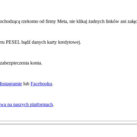
ochodzącą rzekomo od firmy Meta, nie klikaj żadnych linków ani załą
eru PESEL bądź danych karty kredytowej.
zabezpieczenia konta.
Instagramie
lub
Facebooku
.
twa na naszych platformach
.