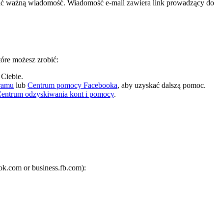
ytać ważną wiadomość. Wiadomość e-mail zawiera link prowadzący do
tóre możesz zrobić:
 Ciebie.
ramu
lub
Centrum pomocy Facebooka
, aby uzyskać dalszą pomoc.
entrum odzyskiwania kont i pomocy
.
ok.com or business.fb.com):