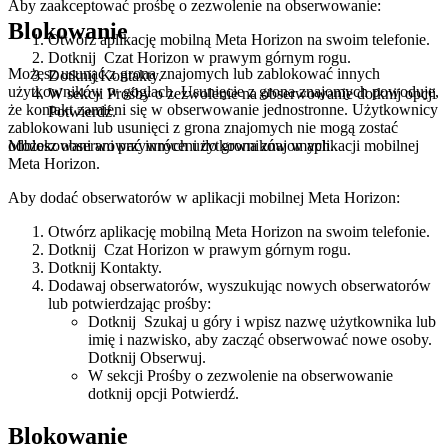
Aby zaakceptować prośbę o zezwolenie na obserwowanie
:
Blokowanie
Otwórz aplikację mobilną Meta Horizon na swoim telefonie.
Dotknij
Czat Horizon
w prawym górnym rogu.
Możesz usunąć z grona znajomych lub zablokować innych
Dotknij
Kontakty
.
użytkowników w goglach. Usunięcie z grona znajomych powoduje,
W sekcji
Prośby o zezwolenie na obserwowanie
dotknij opcji
że kontakt zamieni się w obserwowanie jednostronne. Użytkownicy
Potwierdź
.
zablokowani lub usunięci z grona znajomych nie mogą zostać
odblokowani ani przywróceni do grona znajomych.
Możesz obserwować innych użytkowników w aplikacji mobilnej
Meta Horizon.
Aby dodać obserwatorów w aplikacji mobilnej Meta Horizon
:
Otwórz aplikację mobilną Meta Horizon na swoim telefonie.
Dotknij
Czat Horizon
w prawym górnym rogu.
Dotknij
Kontakty
.
Dodawaj obserwatorów, wyszukując nowych obserwatorów
lub potwierdzając prośby:
Dotknij
Szukaj
u góry i wpisz nazwę użytkownika lub
imię i nazwisko, aby zacząć obserwować nowe osoby.
Dotknij
Obserwuj
.
W sekcji
Prośby o zezwolenie na obserwowanie
dotknij opcji
Potwierdź
.
Blokowanie