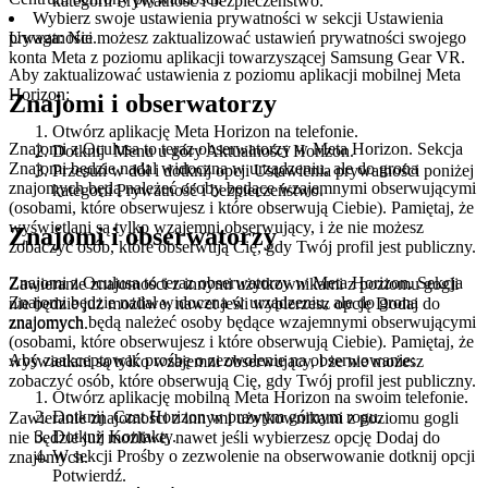
kategorii
Prywatność i bezpieczeństwo
.
Wybierz swoje ustawienia prywatności w sekcji
Ustawienia
Uwaga:
Nie możesz zaktualizować ustawień prywatności swojego
prywatności
.
konta Meta z poziomu aplikacji towarzyszącej Samsung Gear VR.
Aby zaktualizować ustawienia z poziomu aplikacji mobilnej Meta
Horizon
:
Znajomi i obserwatorzy
Otwórz aplikację Meta Horizon na telefonie.
Znajomi z Oculusa to teraz obserwatorzy w Meta Horizon. Sekcja
Dotknij
Menu
u góry Aktualności Horizon.
Znajomi będzie nadal widoczna w urządzeniu, ale do grona
Przesuń w dół i dotknij opcji
Ustawienia prywatności
poniżej
znajomych będą należeć osoby będące wzajemnymi obserwującymi
kategorii
Prywatność i bezpieczeństwo
.
(osobami, które obserwujesz i które obserwują Ciebie). Pamiętaj, że
wyświetlani są tylko wzajemni obserwujący, i że nie możesz
Znajomi i obserwatorzy
zobaczyć osób, które obserwują Cię, gdy Twój profil jest publiczny.
Znajomi z Oculusa to teraz obserwatorzy w Meta Horizon. Sekcja
Zawieranie znajomości z innymi użytkownikami z poziomu gogli
Znajomi
będzie nadal widoczna w urządzeniu, ale do grona
nie będzie już możliwe, nawet jeśli wybierzesz opcję
Dodaj do
znajomych będą należeć osoby będące wzajemnymi obserwującymi
znajomych
.
(osobami, które obserwujesz i które obserwują Ciebie). Pamiętaj, że
Aby zaakceptować prośbę o zezwolenie na obserwowanie
:
wyświetlani są tylko wzajemni obserwujący, i że nie możesz
zobaczyć osób, które obserwują Cię, gdy Twój profil jest publiczny.
Otwórz aplikację mobilną Meta Horizon na swoim telefonie.
Dotknij
Czat Horizon
w prawym górnym rogu.
Zawieranie znajomości z innymi użytkownikami z poziomu gogli
Dotknij
Kontakty
.
nie będzie już możliwe, nawet jeśli wybierzesz opcję
Dodaj do
W sekcji
Prośby o zezwolenie na obserwowanie
dotknij opcji
znajomych
.
Potwierdź
.