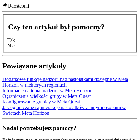
Udostępnij
Czy ten artykuł był pomocny?
Tak
Nie
Powiązane artykuły
Dodatkowe funkcje nadzoru nad nastolatkami dostępne w Meta
Horizon w niektórych regionach
Informacje na temat nadzoru w Meta Horizon
Ograniczenia wielkości grupy w Meta Quest
Konfigurowanie granicy w Meta Quest
Jak ograniczane są interakcje nastolatków z innymi osobami w
Światach Meta Horizon
Nadal potrzebujesz pomocy?