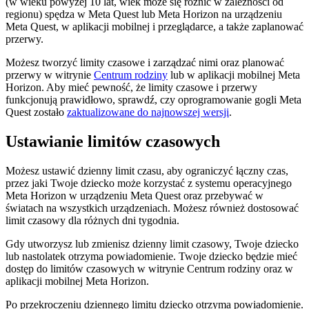
(w wieku powyżej 10 lat, wiek może się różnić w zależności od
regionu) spędza w Meta Quest lub Meta Horizon na urządzeniu
Meta Quest, w aplikacji mobilnej i przeglądarce, a także zaplanować
przerwy.
Możesz tworzyć limity czasowe i zarządzać nimi oraz planować
przerwy w witrynie
Centrum rodziny
lub w aplikacji mobilnej Meta
Horizon. Aby mieć pewność, że limity czasowe i przerwy
funkcjonują prawidłowo, sprawdź, czy oprogramowanie gogli Meta
Quest zostało
zaktualizowane do najnowszej wersji
.
Ustawianie limitów czasowych
Możesz ustawić dzienny limit czasu, aby ograniczyć łączny czas,
przez jaki Twoje dziecko może korzystać z systemu operacyjnego
Meta Horizon w urządzeniu Meta Quest oraz przebywać w
światach na wszystkich urządzeniach. Możesz również dostosować
limit czasowy dla różnych dni tygodnia.
Gdy utworzysz lub zmienisz dzienny limit czasowy, Twoje dziecko
lub nastolatek otrzyma powiadomienie. Twoje dziecko będzie mieć
dostęp do limitów czasowych w witrynie Centrum rodziny oraz w
aplikacji mobilnej Meta Horizon.
Po przekroczeniu dziennego limitu dziecko otrzyma powiadomienie.