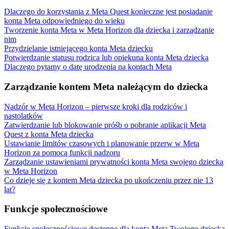
Dlaczego do korzystania z Meta Quest konieczne jest posiadanie
konta Meta odpowiedniego do wieku
Tworzenie konta Meta w Meta Horizon dla dziecka i zarządzanie
nim
Przydzielanie istniejącego konta Meta dziecku
Potwierdzanie statusu rodzica lub opiekuna konta Meta dziecka
Dlaczego pytamy o datę urodzenia na kontach Meta
Zarządzanie kontem Meta należącym do dziecka
Nadzór w Meta Horizon – pierwsze kroki dla rodziców i
nastolatków
Zatwierdzanie lub blokowanie próśb o pobranie aplikacji Meta
Quest z konta Meta dziecka
Ustawianie limitów czasowych i planowanie przerw w Meta
Horizon za pomocą funkcji nadzoru
Zarządzanie ustawieniami prywatności konta Meta swojego dziecka
w Meta Horizon
Co dzieje się z kontem Meta dziecka po ukończeniu przez nie 13
lat?
Funkcje społecznościowe
Funkcje społecznościowe dostępne dla konta Meta Twojego dziecka