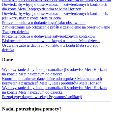
Dowiedz się więcej o obserwatorach i zatwierdzonych kontaktach
dla konta Meta Twojego dziecka w Meta Horizon
Dowiedz się więcej o obserwatorach i zatwierdzonych kontaktach,
jeśli korzystasz z konta Meta dziecka
Proszenie rodzica o dodanie kogoś jako obserwatora
Zatwierdzanie lub odrzucanie próśb o zezwolenie na obserwowanie
Twojego dziecka
Proszenie rodzica o dodawanie zatwierdzonych kontaktów
Blokowanie lub odblokowanie kogoś na koncie Meta dziecka
Usuwanie zatwierdzonych kontaktów z konta Meta swojego
dziecka
Dane
Wykorzystanie danych do personalizacji środowisk Meta Horizon
na koncie Meta należącym do dziecka
Kontroluj dodatkowe dane, które udostępniasz Meta w ramach
korzystania z urządzeń Meta Quest i produktów Meta Horizon.
Wykorzystanie danych do personalizacji środowisk Meta Horizon
na koncie Meta należącym do dziecka
Poznaj typy danych w sekcji Prywatność aplikacji
Nadal potrzebujesz pomocy?