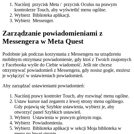
Naciśnij
przycisk Meta
/
przycisk Oculus
na prawym
kontrolerze Touch, aby wyświetlić menu ogólne.
Wybierz
Biblioteka aplikacji
.
Wybierz
Messenger
.
Zarządzanie powiadomieniami z
Messengera w Meta Quest
Podobnie jak podczas korzystania z Messengera na urządzeniu
mobilnym otrzymasz powiadomienie, gdy ktoś z Twoich znajomych
z Facebooka wyśle do Ciebie wiadomość. Jeśli nie chcesz
otrzymywać powiadomień z Messengera, gdy nosisz gogle, możesz
je wyłączyć w ustawieniach powiadomień.
Aby zarządzać ustawieniami powiadomień
:
Naciśnij prawy kontroler Touch, aby rozwinąć menu ogólne.
Ustaw kursor nad zegarem z lewej strony menu ogólnego.
Gdy pojawią się Szybkie ustawienia, wybierz je, aby
otworzyć panel Szybkich ustawień.
Wybierz
Ustawienia
w prawym górnym rogu.
Wybierz
Powiadomienia
.
Wybierz
Biblioteka aplikacji
w sekcji
Moja biblioteka
w
menu po lewej stronie.