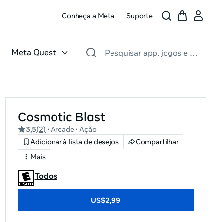
Conheça a Meta
Suporte
Selecionar
plataforma
Meta Quest
Pesquisar app, jogos e muito mais
de
VR
Cosmotic Blast
3,5
(
2
)
• Arcade
• Ação
Adicionar à lista de desejos
Compartilhar
Mais
Todos
US$2,99