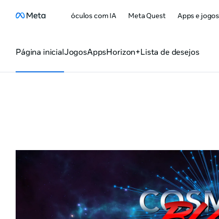
óculos com IA
Meta Quest
Apps e jogo
Página inicial
Jogos
Apps
Horizon+
Lista de desejos