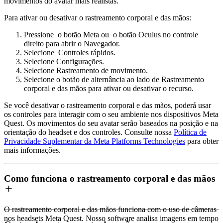
movimentos do avatar mais realistas.
Para ativar ou desativar o rastreamento corporal e das mãos:
Pressione
o
botão Meta
ou
o
botão Oculus
no controle
direito para abrir o Navegador.
Selecione
Controles rápidos
.
Selecione
Configurações
.
Selecione
Rastreamento de movimento
.
Selecione o botão de alternância ao lado de
Rastreamento
corporal e das mãos
para ativar ou desativar o recurso.
Se você desativar o rastreamento corporal e das mãos, poderá usar
os controles para interagir com o seu ambiente nos dispositivos Meta
Quest. Os movimentos do seu avatar serão baseados na posição e na
orientação do headset e dos controles. Consulte nossa
Política de
Privacidade Suplementar da Meta Platforms Technologies
para obter
mais informações.
Como funciona o rastreamento corporal e das mãos
O rastreamento corporal e das mãos funciona com o uso de câmeras
nos headsets Meta Quest. Nosso software analisa imagens em tempo