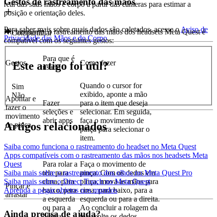
Gestos de rastreamento das mãos
real das suas mãos e corpo a partir das câmeras para estimar a
posição e orientação deles.
Para saber mais sobre quais dados são coletados, acesse o
Aviso de
No momento, o rastreamento das mãos dos headsets Meta Quest é
Compartilhar
Privacidade das Mãos e do Corpo
.
compatível com os seguintes gestos:
Para que é
Gestos
Como fazer
Este artigo foi útil?
usado
Quando o cursor for
Sim
exibido, aponte a mão
Não
Apontar e
Fazer
para o item que deseja
fazer o
seleções e
selecionar. Em seguida,
movimento
abrir apps
faça o movimento de
Artigos relacionados
de pinça
pinça para selecionar o
item.
Saiba como funciona o rastreamento do headset no Meta Quest
Apps compatíveis com o rastreamento das mãos nos headsets Meta
Para rolar a
Faça o movimento de
Quest
tela para
pinça. Com os dedos em
Saiba mais sobre o rastreamento dos olhos no Meta Quest Pro
cima, para
pinça, mova as mãos para
Saiba mais sobre o Direct Touch no Meta Quest
Pinçar e
baixo, para
cima, para baixo, para a
Aprenda a pegar objetos nos mundos
arrastar
a esquerda
esquerda ou para a direita.
ou para a
Ao concluir a rolagem da
Ainda precisa de ajuda?
direita
tela, solte os dedos.