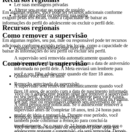
Ler suas mensagens privadas
Alterar seu avatar ou nome de usuário
Em algumas regiões, você pode ter recursos adicionais conforme
Excluir seu perfil ou redefinir sua senha
exigido pelas leis locais, como a capacidade de baixar as
informações do perfil do adolescente ou excluir o perfil dele.
Recursos regionais
Como remover a supervisão
Em algumas regiões, seu pai, mãe ou responsável pode ter recursos
adicionais conforme exigido pelas leis locais, como a capacidade de
Quando seu filho adolescente fizer 18 anos
baixar as informações do seu perfil ou excluir seu perfil.
A supervisão será removida automaticamente quando o
Como remover a supervisão
adolescente fizer 18 anos, de acordo com a data de aniversário
informada no perfil dele. A Meta enviará um lembrete para
você e seu filho adolescente quando ele fizer 18 anos.
Quando você fizer 18 anos
Remoção antecipada da supervisão
A supervisão será removida automaticamente quando você
fizer 18 anos, de acordo com a data de nascimento informada
Você ou o adolescente podem optar por remover a supervisão
no seu perfil. A Meta enviará um lembrete para você e para
a qualquer momento nas configurações da Central da Família.
seu pai, mãe ou responsável quando seu aniversário de 18
A outra pessoa será notificada. Se o adolescente remover a
anos estiver próximo.
supervisão antes de completar 18 anos, terá 24 horas para
mudar de ideia e restaurá-la. Durante esse período, você
Remoção antecipada da supervisão
também pode confirmar a remoção para concluí-la
imediatamente. Se o prazo de 24 horas terminar sem que o
Você ou um dos seus pais ou responsável pode optar por
adolescente restaure a supervisão, ela será removida. Depois