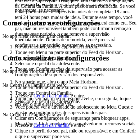
remover a supervisão a qualquer momento nas configurações
de removida, você precisará configurar a supervisão
da Central da Família. A outra pessoa será notificada. Se você
novamente, se necessário.
optar por remover a supervisão antes de completar 18 anos,
terá 24 horas para mudar de ideia. Durante esse tempo, você
Como ajustar as configurações
pode restaurar a supervisão e tudo permanecerá como era. Seu
pai, mãe ou responsável também pode confirmar a remoção
durante esse período, o que remove a supervisão
No app Meta Horizon para celular:
imediatamente. Depois de removida, você precisará
configurar a supervisão novamente, se necessário.
No seu telefone, abra o app Meta Horizon.
Toque em
Menu
na parte superior do Feed do Horizon.
Como visualizar as configurações
Toque em
Central da Família
.
Selecione o perfil do adolescente.
Toque em
Configurações de supervisão
para acessar as
No app Meta Horizon para celular:
configurações de supervisão dos responsáveis.
No smartphone, abra o app Meta Horizon.
Na Central da Família para web:
Toque em
Menu
na parte superior do Feed do Horizon.
Toque em
Central da Família
.
Acesse a
Central da Família
e entre.
Toque no seu pai, mãe ou responsável e, em seguida, toque
Selecione o perfil do adolescente.
em
Ver o que ele(a) pode ver
.
Você poderá ver a atividade do adolescente no Meta Quest e
ajustar as configurações de supervisão dos pais.
Na Central da Família para web:
Clicar em
Configurações de segurança
para bloquear apps,
Meta Quest Link, modo de desenvolvedor ou recursos sociais.
Acesse a
Central da Família
e entre.
Clique no perfil do seu pai, mãe ou responsável e em
Conferir
o que o supervisor pode ver
.