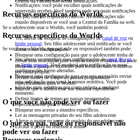
Central da Família não aceita notificações.
Notificações:
você pode escolher quais notificações de
supervisão receber. Você também pode ver quais notificações
Recursos específicos do Worlds
seu pai, mãe ou responsável ativou. As notificações não
estarão disponíveis se você usar a Central da Família na web.
Se o adolescente usar o Worlds, você também poderá:
Recursos específicos do Worlds
Ver, alterar ou bloquear as configurações de
canal de voz
ou
limite pessoal
. Seu filho adolescente será notificado se você
Se você usa o Worlds, seu pai, mãe ou responsável também pode:
alterar essas configurações.
Bloquear uma configuração para que o adolescente tenha de
Ver, alterar ou restringir suas configurações de
canal de voz
enviar uma solicitação para torná-la menos restritiva. Ele pode
ou
limite pessoal
. Você receberá uma notificação se essas
alterá-las a qualquer momento para torná-las mais restritivas
configurações forem alteradas.
por conta própria.
Bloquear uma configuração para que seja necessário enviar
Definir limites de tempo ou pausas programadas
uma solicitação para torná-la menos restritiva. Você pode
especificamente para o Worlds.
torná-las mais restritivas por conta própria a qualquer
Impedir que o adolescente use mundos específicos.
momento.
Definir limites de tempo ou pausas programadas
O que você não pode ver ou fazer
especificamente para o Worlds.
Bloquear seu acesso a mundos específicos.
Ler as mensagens privadas do seu filho adolescente
Alterar o avatar ou nome de usuário do seu adolescente
O que seu pai, mãe ou responsável não
Excluir o perfil ou redefinir a senha
pode ver ou fazer
Recursos regionais