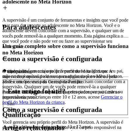
adolescente no Meta Horizon
A supervisão é um conjunto de ferramentas e insights que você pode
usar para dar suporte ao adolescente no Meta Horizon. Você e o
Para adolescentes
adolescente devem concordar com a supervisão, e qualquer um de
vocês pode removê-la a qualquer momento. Esta página explica o
que você pode e não pode ver ou fazer ao supervisionar seu
Um guia completo sobre como a supervisão funciona
adolescente.
no Meta Horizon
Como a supervisão é configurada
A supervisão é um conjunto de ferramentas e insights que seu pai,
O adolescente gerencia o próprio perfil do Meta Horizon. A
Compartilhar
mãe ou responsável pode usar para ajudar você no Meta Horizon.
supervisão é opcional e deve ser configurada por você ou pelo
Você e um dos seus pais ou responsável precisam concordar com a
adolescente por meio da Central da Família.
supervisão. Qualquer um de vocês pode removê-la a qualquer
Este artigo foi útil?
Para mais informações sobre perfis gerenciados por pais, mães ou
momento. Esta página explica o que eles podem ver ou fazer ao
responsáveis para crianças entre 10 e 12 anos, acesse
Gerenciar o
supervisionar você.
perfil do Meta Horizon da criança
.
Sim
Como a supervisão é configurada
Não
Qualificação
Você gerencia seu próprio perfil do Meta Horizon. A supervisão é
Artigos relacionados
O adolescente deve ter entre 13 e 17 anos
opcional e deve ser configurada por você ou pelo responsável na