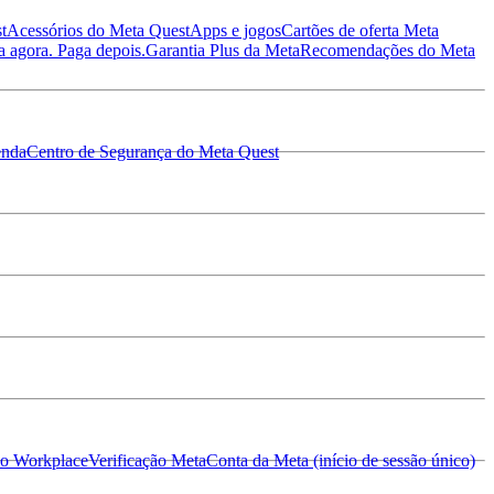
t
Acessórios do Meta Quest
Apps e jogos
Cartões de oferta Meta
a agora. Paga depois.
Garantia Plus da Meta
Recomendações do Meta
enda
Centro de Segurança do Meta Quest
do Workplace
Verificação Meta
Conta da Meta (início de sessão único)