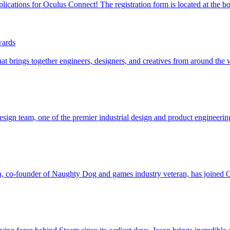
tions for Oculus Connect! The registration form is located at the bott
wards
 brings together engineers, designers, and creatives from around the wo
ign team, one of the premier industrial design and product engineering.
, co-founder of Naughty Dog and games industry veteran, has joined Oc