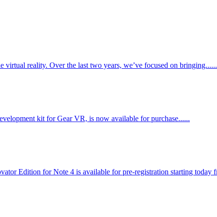
 virtual reality. Over the last two years, we’ve focused on bringing......
evelopment kit for Gear VR, is now available for purchase......
 Edition for Note 4 is available for pre-registration starting today f