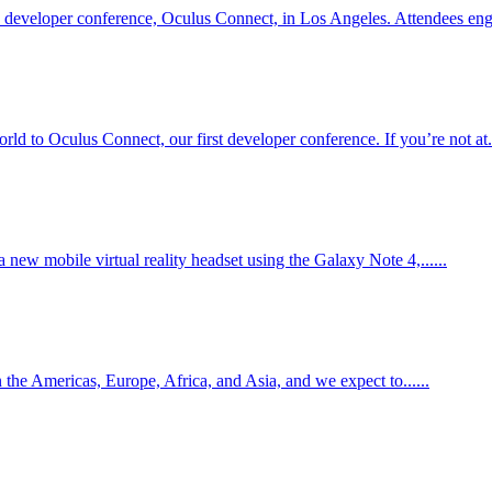
s developer conference, Oculus Connect, in Los Angeles. Attendees eng
d to Oculus Connect, our first developer conference. If you’re not at..
ew mobile virtual reality headset using the Galaxy Note 4,......
he Americas, Europe, Africa, and Asia, and we expect to......