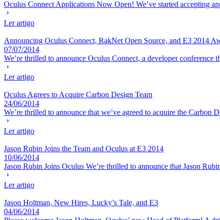
Oculus Connect Applications Now Open! We’ve started accepting applica
Ler artigo
Announcing Oculus Connect, RakNet Open Source, and E3 2014 A
07/07/2014
We’re thrilled to announce Oculus Connect, a developer conference that
Ler artigo
Oculus Agrees to Acquire Carbon Design Team
24/06/2014
We’re thrilled to announce that we’ve agreed to acquire the Carbon Des
Ler artigo
Jason Rubin Joins the Team and Oculus at E3 2014
10/06/2014
Jason Rubin Joins Oculus We’re thrilled to announce that Jason Rubin
Ler artigo
Jason Holtman, New Hires, Lucky’s Tale, and E3
04/06/2014