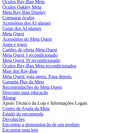
Óculos Ray-Ban Meta
Óculos Oakley Meta
Meta Ray-Ban Display
Comparar óculos
Acessórios dos AI glasses
Guias dos AI glasses
Meta Quest
Acessórios do Meta Quest
Apps e jogos
Cartões de oferta Meta Quest
Meta Quest 3 recondicionado
Meta Quest 3S recondicionado
Óculos Ray-Ban Meta recondicionados
Mais dos Ray-Ban
Meta Quest: joga agora. Paga depois.
Garantia Plus da Meta
Recomendações do Meta Quest
Desconto para educação
Blogue
Apoio Técnico da Loja e Informações Legais
Centro de Ajuda da Meta
Estado da encomenda
Devoluções
Encontrar a demonstração de um produto
Encontrar uma loja