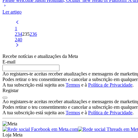
Please welcome Jason Holtman, Oculus’ new Head of Platform! A driving
Ler artigo
1
234
235
236
240
Recebe notícias e atualizações da Meta
E-mail
Ao registares-te aceitas receber atualizações e mensagens de marketing 
Podes retirar o teu consentimento e cancelar a subscrição em qualquer
A tua subscrição está sujeita aos
Termos
e à
Política de Privacidade
.
Registar
Ao registares-te aceitas receber atualizações e mensagens de marketing 
Podes retirar o teu consentimento e cancelar a subscrição em qualquer
A tua subscrição está sujeita aos
Termos
e à
Política de Privacidade
.
Loja Meta