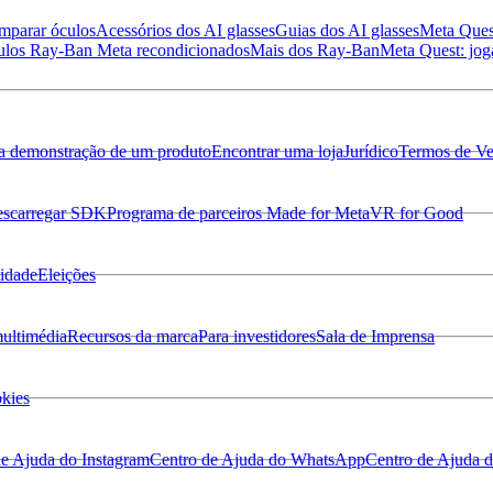
mparar óculos
Acessórios dos AI glasses
Guias dos AI glasses
Meta Ques
los Ray-Ban Meta recondicionados
Mais dos Ray-Ban
Meta Quest: jog
 a demonstração de um produto
Encontrar uma loja
Jurídico
Termos de V
scarregar SDK
Programa de parceiros Made for Meta
VR for Good
lidade
Eleições
multimédia
Recursos da marca
Para investidores
Sala de Imprensa
okies
de Ajuda do Instagram
Centro de Ajuda do WhatsApp
Centro de Ajuda 