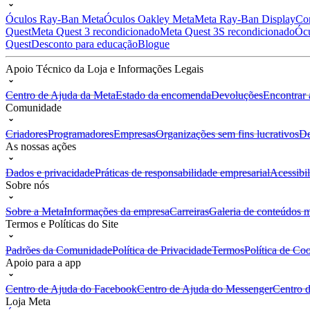
Óculos Ray-Ban Meta
Óculos Oakley Meta
Meta Ray-Ban Display
Co
Quest
Meta Quest 3 recondicionado
Meta Quest 3S recondicionado
Ócu
Quest
Desconto para educação
Blogue
Apoio Técnico da Loja e Informações Legais
Centro de Ajuda da Meta
Estado da encomenda
Devoluções
Encontrar
Comunidade
Criadores
Programadores
Empresas
Organizações sem fins lucrativos
De
As nossas ações
Dados e privacidade
Práticas de responsabilidade empresarial
Acessibi
Sobre nós
Sobre a Meta
Informações da empresa
Carreiras
Galeria de conteúdos 
Termos e Políticas do Site
Padrões da Comunidade
Política de Privacidade
Termos
Política de Co
Apoio para a app
Centro de Ajuda do Facebook
Centro de Ajuda do Messenger
Centro 
Loja Meta