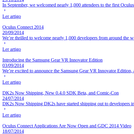
In September, we welcomed nearly 1,000 attendees to the first Oculu
Ler artigo
Oculus Connect 2014
20/09/2014
We’re thrilled to welcome nearly 1,000 developers from around the worl
Ler artigo
Introducing the Samsung Gear VR Innovator Edition
03/09/2014
We’re excited to announce the Samsung Gear VR Innovator Edition, a n
Ler artigo
DK2s Now Shipping, New 0.4.0 SDK Beta, and Comic-Con
24/07/2014
DK2s Now Shipping DK2s have started shipping out to developers in t
Ler artigo
Oculus Connect Applications Are Now Open and GDC 2014 Video
18/07/2014