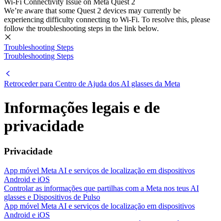
Wi-Fi Connectivity Issue on Meta Quest 2
We’re aware that some Quest 2 devices may currently be
experiencing difficulty connecting to Wi-Fi. To resolve this, please
follow the troubleshooting steps in the link below.
Troubleshooting Steps
Troubleshooting Steps
Retroceder para
Centro de Ajuda dos AI glasses da Meta
Informações legais e de
privacidade
Privacidade
App móvel Meta AI e serviços de localização em dispositivos
Android e iOS
Controlar as informações que partilhas com a Meta nos teus AI
glasses e Dispositivos de Pulso
App móvel Meta AI e serviços de localização em dispositivos
Android e iOS