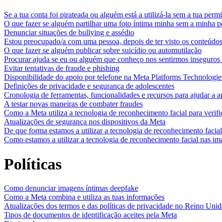
Se a tua conta foi pirateada ou alguém está a utilizá-la sem a tua perm
O que fazer se alguém partilhar uma foto íntima minha sem a minha 
Denunciar situações de bullying e assédio
Estou preocupado/a com uma pessoa, depois de ter visto os conteúdos 
O que fazer se alguém publicar sobre suicídio ou automutilação
Procurar ajuda se eu ou alguém que conheço nos sentirmos inseguros
Evitar tentativas de fraude e phishing
Disponibilidade do apoio por telefone na Meta Platforms Technologie
Definições de privacidade e segurança de adolescentes
Cronologia de ferramentas, funcionalidades e recursos para ajudar a a
A testar novas maneiras de combater fraudes
Como a Meta utiliza a tecnologia de reconhecimento facial para verific
Atualizações de segurança nos dispositivos da Meta
De que forma estamos a utilizar a tecnologia de reconhecimento facial
Como estamos a utilizar a tecnologia de reconhecimento facial nas im
Políticas
Como denunciar imagens íntimas deepfake
Como a Meta combina e utiliza as tuas informações
Atualizações dos termos e das políticas de privacidade no Reino Uni
Tipos de documentos de identificação aceites pela Meta