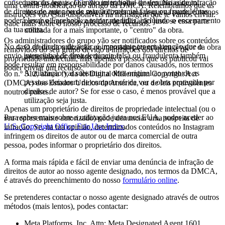
consequências legais. O envio intencional de denúncias de infração
justa do que a cópia de um trabalho inteiro. No entanto,
uma contra-notificação ao abrigo da DMCA. Relembramos que as
de direitos de autor ou de marca comercial falsas ou fraudulentas
mesmo que apenas seja utilizada uma pequena parte, é menos
instruções vão estar disponíveis na mensagem que te vamos enviar.
poderá levar o Facebook a tomar medidas, incluindo o encerramento
provável que seja considerada utilização justa se essa parte
Sabe mais sobre o nosso processo de recursos.
da tua conta.
utilizada for a mais importante, o "centro" da obra.
Os administradores do grupo vão ser notificados sobre os conteúdos
No caso de direitos de autor, é importante ter em atenção que o
O efeito da utilização no mercado potencial ou o valor da obra
removidos do seu grupo devido a infrações dos direitos de
envio intencional de uma denúncia falsa ou fraudulenta também
protegida por direitos de autor:
propriedade intelectual, mas apenas a pessoa que os publicou vai
pode resultar em responsabilidade por danos causados, nos termos
poder enviar um recurso.
A utilização vai substituir a obra original ao ponto de as
do n.º 512, alínea f), da lei Digital Millennium Copyright Act
pessoas deixarem de comprar ou de ver a obra protegida por
(DMCA) dos Estados Unidos da América, ou de leis equivalentes
direitos de autor? Se for esse o caso, é menos provável que a
noutros países.
utilização seja justa.
Apenas um proprietário de direitos de propriedade intelectual (ou o
Para saber mais sobre a utilização justa nos EUA, podes aceder ao
seu representante autorizado) pode denunciar uma suspeita de
U.S. Copyright Office Fair Use Index
.
infração. Se, na tua opinião, determinados conteúdos no Instagram
infringem os direitos de autor ou de marca comercial de outra
pessoa, podes informar o proprietário dos direitos.
A forma mais rápida e fácil de enviar uma denúncia de infração de
direitos de autor ao nosso agente designado, nos termos da DMCA,
é através do preenchimento do nosso
formulário online
.
Se pretenderes contactar o nosso agente designado através de outros
métodos (mais lentos), podes contactar:
Meta Platforms, Inc. Attn: Meta Designated Agent 1601