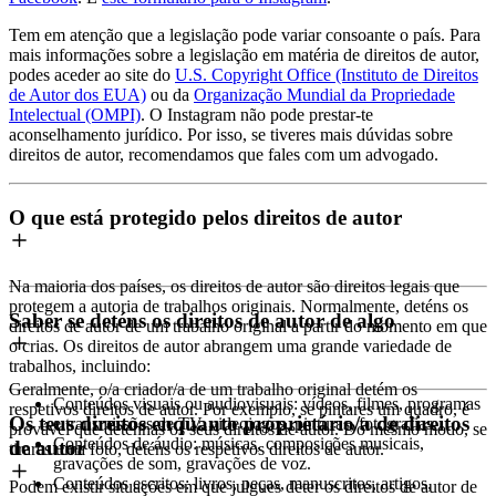
Tem em atenção que a legislação pode variar consoante o país. Para
mais informações sobre a legislação em matéria de direitos de autor,
podes aceder ao site do
U.S. Copyright Office (Instituto de Direitos
de Autor dos EUA)
ou da
Organização Mundial da Propriedade
Intelectual (OMPI)
. O Instagram não pode prestar-te
aconselhamento jurídico. Por isso, se tiveres mais dúvidas sobre
direitos de autor, recomendamos que fales com um advogado.
O que está protegido pelos direitos de autor
Na maioria dos países, os direitos de autor são direitos legais que
protegem a autoria de trabalhos originais. Normalmente, deténs os
Saber se deténs os direitos de autor de algo
direitos de autor de um trabalho original a partir do momento em que
o crias. Os direitos de autor abrangem uma grande variedade de
trabalhos, incluindo:
Geralmente, o/a criador/a de um trabalho original detém os
Conteúdos visuais ou audiovisuais: vídeos, filmes, programas
respetivos direitos de autor. Por exemplo, se pintares um quadro, é
Os teus direitos enquanto proprietário/a de direitos
e transmissões de TV, videojogos, pinturas, fotografias.
provável que detenhas os seus direitos de autor. Do mesmo modo, se
Conteúdos de áudio: músicas, composições musicais,
de autor
tirares uma foto, deténs os respetivos direitos de autor.
gravações de som, gravações de voz.
Conteúdos escritos: livros, peças, manuscritos, artigos,
Podem existir situações em que julgues deter os direitos de autor de