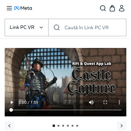
Selectează
platforma
Link PC VR
Caută în Link PC VR
VR