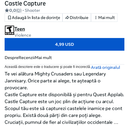
Castle Capture
0,0
(
0
)
• Shooter
Adaugă în lista de dorinţe
Distribuie
Mai mult
Teen
Violence
4,99 USD
Despre
Recenzii
Mai mult
Această descriere este o traducere şi poate fi incorectă.
Arată originalul
Te vei alătura Mighty Crusaders sau Legendary 
Jannisary. Orice parte ai alege, te așteaptă o 
provocare.

Castle Capture este disponibilă şi pentru Quest Applab.

Castle Capture este un joc plin de acțiune cu arcul. 
Scopul tău este să capturezi castelele inamice pe cont 
propriu. Există două părți din care poți alege.

Cruciații, pumnul de fier al civilizațiilor occidentale 