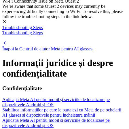
Wi-Fi Connectivity Issue on Meta Quest 2
We’re aware that some Quest 2 devices may currently be
experiencing difficulty connecting to Wi-Fi. To resolve this, please
follow the troubleshooting steps in the link below.
Troubleshooting Steps
Troubleshooting Steps
Înapoi la
Centrul de ajutor Meta pentru AI glasses
Informații juridice și despre
confidențialitate
Confidențialitate
Aplicația Meta AI pentru mobil și serviciile de localizare pe
dispozitivele Android și iOS
Stabilirea informațiilor pe care le partajezi cu Meta de pe ochelarii
AI glasses și dispozitivele pentru încheietura mâinii
Aplicația Meta AI pentru mobil și serviciile de localizare pe
dispozitivele Android și iOS