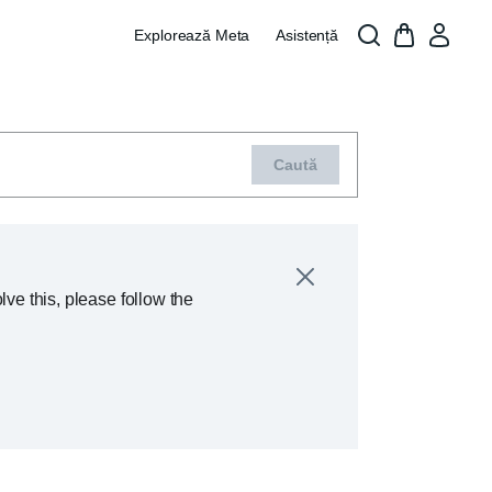
Explorează Meta
Asistență
Caută
Meta Ray-
ve this, please follow the
Demo appoint
store, and yo
We apologize
Schedule