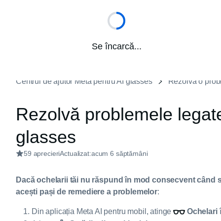
Se încarcă...
Centrul de ajutor Meta pentru AI glasses
Rezolvă o pro
Rezolvă problemele legate
glasses
59 aprecieri
Actualizat:
acum 6 săptămâni
Dacă ochelarii tăi nu răspund în mod consecvent când sp
acești pași de remediere a problemelor
:
Din aplicația Meta AI pentru mobil, atinge
Ochelari
î