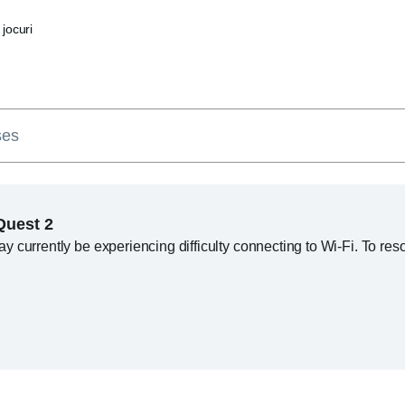
i jocuri
ses
Quest 2
currently be experiencing difficulty connecting to Wi-Fi. To resol