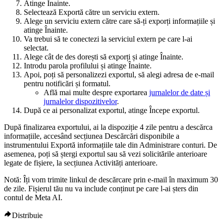
Atinge
Înainte
.
Selectează
Exportă către un serviciu extern
.
Alege un serviciu extern către care să-ți exporți informațiile și
atinge
Înainte
.
Va trebui să te conectezi la serviciul extern pe care l-ai
selectat.
Alege cât de des dorești să exporți și atinge
Înainte
.
Introdu parola profilului și atinge
Înainte
.
Apoi, poți să personalizezi exportul, să alegi adresa de e-mail
pentru notificări și formatul.
Află mai multe despre exportarea
jurnalelor de date și
jurnalelor dispozitivelor
.
După ce ai personalizat exportul, atinge
Începe exportul
.
După finalizarea exportului, ai la dispoziție 4 zile pentru a descărca
informațiile, accesând secțiunea
Descărcări disponibile
a
instrumentului Exportă informațiile tale din Administrare conturi. De
asemenea, poți să ștergi exportul sau să vezi solicitările anterioare
legate de fișiere, la secțiunea
Activități anterioare
.
Notă
: Îți vom trimite linkul de descărcare prin e-mail în maximum 30
de zile. Fișierul tău nu va include conținut pe care l-ai șters din
contul de Meta AI.
Distribuie