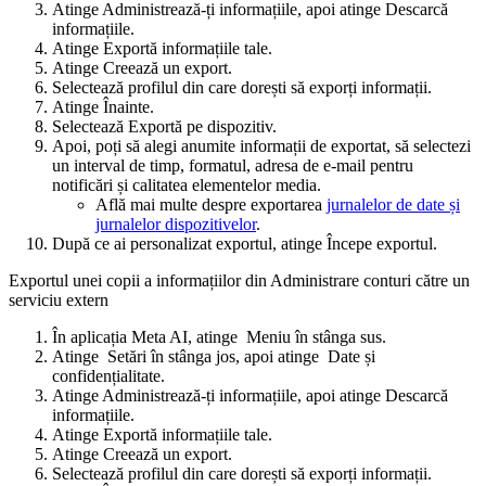
Atinge
Administrează-ți informațiile
, apoi atinge
Descarcă
informațiile
.
Atinge
Exportă informațiile tale
.
Atinge
Creează un export
.
Selectează profilul din care dorești să exporți informații.
Atinge
Înainte
.
Selectează
Exportă pe dispozitiv
.
Apoi, poți să alegi anumite informații de exportat, să selectezi
un interval de timp, formatul, adresa de e-mail pentru
notificări și calitatea elementelor media.
Află mai multe despre exportarea
jurnalelor de date și
jurnalelor dispozitivelor
.
După ce ai personalizat exportul, atinge
Începe exportul
.
Exportul unei copii a informațiilor din Administrare conturi către un
serviciu extern
În aplicația Meta AI, atinge
Meniu
în stânga sus.
Atinge
Setări
în stânga jos, apoi atinge
Date și
confidențialitate
.
Atinge
Administrează-ți informațiile
, apoi atinge
Descarcă
informațiile
.
Atinge
Exportă informațiile tale
.
Atinge
Creează un export
.
Selectează profilul din care dorești să exporți informații.