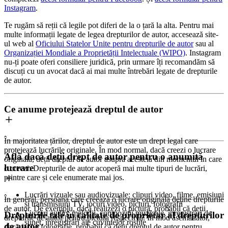
Instagram
.
Te rugăm să reții că legile pot diferi de la o țară la alta. Pentru mai
multe informații legate de legea drepturilor de autor, accesează site-
ul web al
Oficiului Statelor Unite pentru drepturile de autor
sau al
Organizației Mondiale a Proprietății Intelectuale (WIPO)
. Instagram
nu-ți poate oferi consiliere juridică, prin urmare îți recomandăm să
discuți cu un avocat dacă ai mai multe întrebări legate de drepturile
de autor.
Ce anume protejează dreptul de autor
În majoritatea țărilor, dreptul de autor este un drept legal care
protejează lucrările originale. În mod normal, dacă creezi o lucrare
Află dacă deții drept de autor pentru o anumită
originală, deții dreptul de autor asupra acesteia din momentul în care
lucrare
o creezi. Drepturile de autor acoperă mai multe tipuri de lucrări,
printre care și cele enumerate mai jos.
Lucrări vizuale sau audiovizuale: clipuri video, filme, emisiuni
În general, persoana care creează o lucrare originală deține drepturile
și transmisiuni TV, jocuri video, picturi, fotografii
de autor. De exemplu, dacă realizezi o pictură, probabil că deții
Lucrări audio: melodii, compoziții muzicale, înregistrări de
Drepturile tale în calitate de proprietar al drepturilor
drepturile de autor pentru pictura respectivă. În mod asemănător,
sunet, înregistrări ale cuvintelor rostite
de autor
dacă faci o fotografie, probabil că deții dreptul de autor pentru