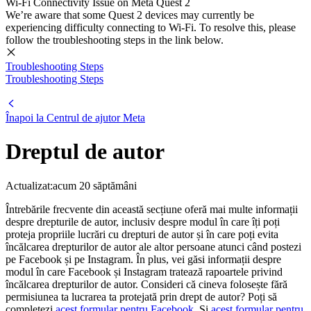
Wi-Fi Connectivity Issue on Meta Quest 2
We’re aware that some Quest 2 devices may currently be
experiencing difficulty connecting to Wi-Fi. To resolve this, please
follow the troubleshooting steps in the link below.
Troubleshooting Steps
Troubleshooting Steps
Înapoi la
Centrul de ajutor Meta
Dreptul de autor
Actualizat:
acum 20 săptămâni
Întrebările frecvente din această secțiune oferă mai multe informații
despre drepturile de autor, inclusiv despre modul în care îți poți
proteja propriile lucrări cu drepturi de autor și în care poți evita
încălcarea drepturilor de autor ale altor persoane atunci când postezi
pe Facebook și pe Instagram. În plus, vei găsi informații despre
modul în care Facebook și Instagram tratează rapoartele privind
încălcarea drepturilor de autor. Consideri că cineva folosește fără
permisiunea ta lucrarea ta protejată prin drept de autor? Poți să
completezi
acest formular pentru Facebook
. Și
acest formular pentru