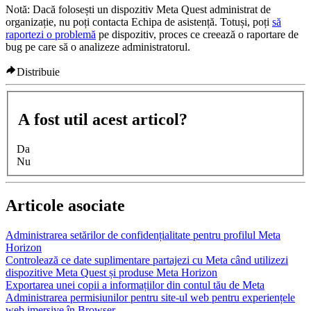
Notă:
Dacă folosești un dispozitiv Meta Quest administrat de
organizație, nu poți contacta Echipa de asistență. Totuși, poți
să
raportezi o problemă
pe dispozitiv, proces ce creează o raportare de
bug pe care să o analizeze administratorul.
Distribuie
A fost util acest articol?
Da
Nu
Articole asociate
Administrarea setărilor de confidențialitate pentru profilul Meta
Horizon
Controlează ce date suplimentare partajezi cu Meta când utilizezi
dispozitive Meta Quest și produse Meta Horizon
Exportarea unei copii a informațiilor din contul tău de Meta
Administrarea permisiunilor pentru site-ul web pentru experiențele
web imersive în Browser