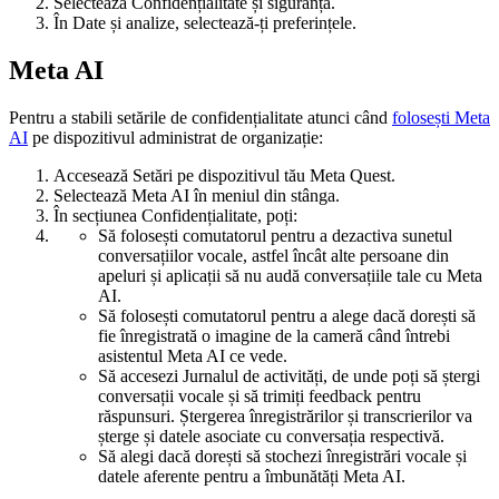
Selectează
Confidențialitate și siguranță
.
În
Date și analize
, selectează-ți preferințele.
Meta AI
Pentru a stabili setările de confidențialitate atunci când
folosești Meta
AI
pe dispozitivul administrat de organizație:
Accesează
Setări
pe dispozitivul tău Meta Quest.
Selectează
Meta AI
în meniul din stânga.
În secțiunea
Confidențialitate
, poți:
Să folosești comutatorul pentru a dezactiva sunetul
conversațiilor vocale, astfel încât alte persoane din
apeluri și aplicații să nu audă conversațiile tale cu Meta
AI.
Să folosești comutatorul pentru a alege dacă dorești să
fie înregistrată o imagine de la cameră când întrebi
asistentul Meta AI ce vede.
Să accesezi
Jurnalul de activități
, de unde poți să ștergi
conversații vocale și să trimiți feedback pentru
răspunsuri. Ștergerea înregistrărilor și transcrierilor va
șterge și datele asociate cu conversația respectivă.
Să alegi dacă dorești să stochezi înregistrări vocale și
datele aferente pentru a îmbunătăți Meta AI.