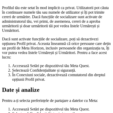
Profilul tău este setat în mod implicit ca privat. Utilizatorii pot căuta
în continuare numele tău sau numele de utilizator și îți pot trimite
cereri de urmărire. Dacă funcțiile de socializare sunt activate de
administratorul tău, vei primi, de asemenea, cereri de a aproba
urmăritorii și doar urmăritorii tăi pot vedea listele Urmărești și
Urmăritori.
Dacă sunt activate funcțiile de socializare, poți să dezactivezi
opțiunea
Profil privat
. Aceasta înseamnă că orice persoane care dețin
un profil de Meta Horizon, inclusiv persoanele din organizația ta, îți
vor putea vedea listele Urmărești și Urmăritori. Pentru a face acest
lucru:
Accesează
Setări
pe dispozitivul tău Meta Quest.
Selectează
Confidențialitate și siguranță
.
În
Conexiuni sociale
, dezactivează comutatorul din dreptul
opțiunii
Profil privat
.
Date și analize
Pentru a-ți selecta preferințele de partajare a datelor cu Meta:
Accesează
Setări
pe dispozitivul tău Meta Quest.