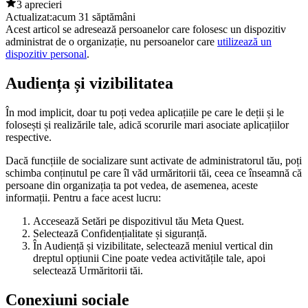
3 aprecieri
Actualizat:
acum 31 săptămâni
Acest articol se adresează persoanelor care folosesc un dispozitiv
administrat de o organizație, nu persoanelor care
utilizează un
dispozitiv personal
.
Audiența și vizibilitatea
În mod implicit, doar tu poți vedea aplicațiile pe care le deții și le
folosești și realizările tale, adică scorurile mari asociate aplicațiilor
respective.
Dacă funcțiile de socializare sunt activate de administratorul tău, poți
schimba conținutul pe care îl văd urmăritorii tăi, ceea ce înseamnă că
persoane din organizația ta pot vedea, de asemenea, aceste
informații. Pentru a face acest lucru:
Accesează
Setări
pe dispozitivul tău Meta Quest.
Selectează
Confidențialitate și siguranță
.
În
Audiență și vizibilitate
, selectează meniul vertical din
dreptul opțiunii
Cine poate vedea activitățile tale
, apoi
selectează
Urmăritorii tăi
.
Conexiuni sociale