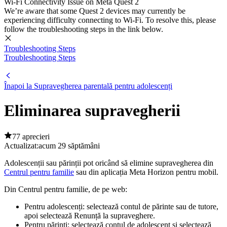
Wi-Fi Connectivity Issue on Meta Quest 2
We’re aware that some Quest 2 devices may currently be
experiencing difficulty connecting to Wi-Fi. To resolve this, please
follow the troubleshooting steps in the link below.
Troubleshooting Steps
Troubleshooting Steps
Înapoi la Supravegherea parentală pentru adolescenți
Eliminarea supravegherii
77 aprecieri
Actualizat:
acum 29 săptămâni
Adolescenții sau părinții pot oricând să elimine supravegherea din
Centrul pentru familie
sau din aplicația Meta Horizon pentru mobil.
Din Centrul pentru familie, de pe web
:
Pentru adolescenți
: selectează contul de părinte sau de tutore,
apoi selectează
Renunță la supraveghere
.
Pentru părinți
: selectează contul de adolescent și selectează