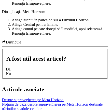
Renunță la supraveghere
.
Din aplicația Meta Horizon:
Atinge
Meniu
în partea de sus a Fluxului Horizon.
Atinge
Centrul pentru familie
.
Atinge contul pe care dorești să îl modifici, apoi selectează
Renunță la supraveghere
.
Distribuie
A fost util acest articol?
Da
Nu
Articole asociate
Despre supravegherea pe Meta Horizon
Noțiuni de bază despre supravegherea pe Meta Horizon destinate
părinților și adolescenților