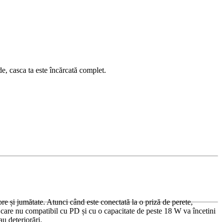
e, casca ta este încărcată complet.
re și jumătate. Atunci când este conectată la o priză de perete,
 care nu compatibil cu PD și cu o capacitate de peste 18 W va încetini
u deteriorări.