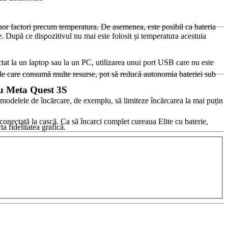
 unor factori precum temperatura. De asemenea, este posibil ca bateria
e. După ce dispozitivul nu mai este folosit și temperatura acestuia
tat la un laptop sau la un PC, utilizarea unui port USB care nu este
țiile care consumă multe resurse, pot să reducă autonomia bateriei sub
au Meta Quest 3S
a modelele de încărcare, de exemplu, să limiteze încărcarea la mai puțin
 conectată la cască. Ca să încarci complet cureaua Elite cu baterie,
a fidelitatea grafică.