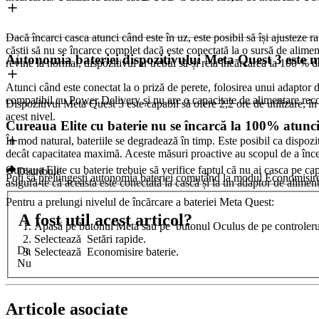
Dacă încarci casca atunci când este în uz, este posibil să își ajusteze 
căștii să nu se încarce complet dacă este conectată la o sursă de alimen
Autonomia bateriei dispozitivului Meta Quest 3 este m
revine la normal, dispozitivul ar trebui să-și reia încărcarea la 100 % d
Atunci când este conectat la o priză de perete, folosirea unui adaptor
compatibil cu Power Delivery și nu are o capacitate de alimentare rec
Dispozitivul Meta Quest 3 este capabil să ofere 2,2 ore de utilizare, î
acest nivel.
Cureaua Elite cu baterie nu se încarcă la 100% atunci
În mod natural, bateriile se degradează în timp. Este posibil ca dispoz
decât capacitatea maximă. Aceste măsuri proactive au scopul de a înce
Cureaua Elite cu baterie trebuie să verifice faptul că nu ai casca pe ca
Distribuie
Poți să prelungești autonomia bateriei comutând la modul Economisire ba
asigură-te că aceasta este conectată la cască și la un adaptor de alime
Pentru a prelungi nivelul de încărcare a bateriei Meta Quest
:
A fost util acest articol?
Apasă pe
butonul Meta
sau pe
butonul Oculus
de pe controleru
Selectează
Setări rapide
.
Da
Selectează
Economisire baterie
.
Nu
Articole asociate