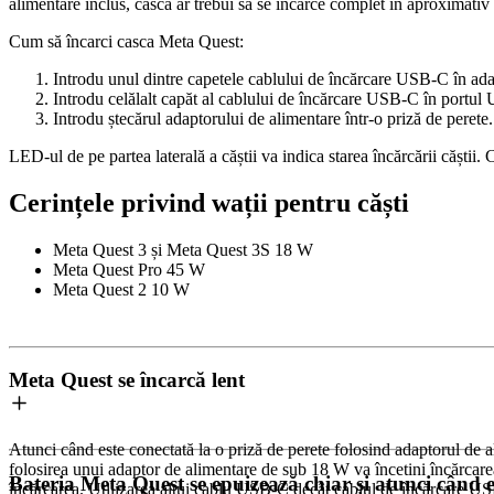
alimentare inclus, casca ar trebui să se încarce complet în aproximativ 
Cum să încarci casca Meta Quest
:
Introdu unul dintre capetele cablului de încărcare USB-C în ada
Introdu celălalt capăt al cablului de încărcare USB-C în portul 
Introdu ștecărul adaptorului de alimentare într-o priză de perete.
LED-ul de pe partea laterală a căștii va indica starea încărcării căști
Cerințele privind wații pentru căști
Meta Quest 3 și Meta Quest 3S
18 W
Meta Quest Pro
45 W
Meta Quest 2
10 W
Meta Quest se încarcă lent
Atunci când este conectată la o priză de perete folosind adaptorul de al
folosirea unui adaptor de alimentare de sub 18 W va încetini încărcare
Bateria Meta Quest se epuizează chiar și atunci când e
încărcarea. Utilizarea altui cablu USB-C decât cablul de încărcare US