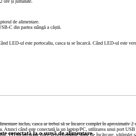
2 ore și jumătate.
ptorul de alimentare.
USB-C din partea stângă a căștii.
i. Când LED-ul este portocaliu, casca ta se încarcă. Când LED-ul este verd
imentare inclus, casca ar trebui să se încarce complet în aproximativ 2 o
a. Atunci când este conectată la un laptop/PC, utilizarea unui port USB
ste conectată la o sursă de alimentare
B-C PD inclus poate duce la performanțe slabe de încărcare, vătămări sa