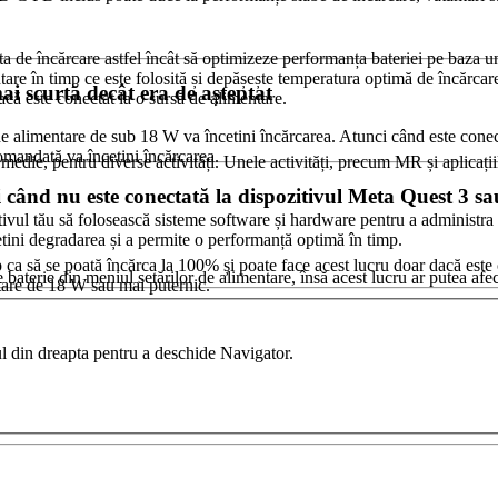
rata de încărcare astfel încât să optimizeze performanța bateriei pe baza
tare în timp ce este folosită și depășește temperatura optimă de încărcar
ai scurtă decât era de așteptat
acă este conectat la o sursă de alimentare.
 de alimentare de sub 18 W va încetini încărcarea. Atunci când este conec
omandată va încetini încărcarea.
n medie, pentru diverse activități. Unele activități, precum MR și aplica
 când nu este conectată la dispozitivul Meta Quest 3 s
itivul tău să folosească sisteme software și hardware pentru a administr
tini degradarea și a permite o performanță optimă în timp.
p ca să se poată încărca la 100% și poate face acest lucru doar dacă este
terie din meniul setărilor de alimentare, însă acest lucru ar putea afect
ntare de 18 W sau mai puternic.
l din dreapta pentru a deschide Navigator.