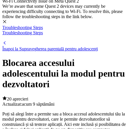
Wi-Fi Connectivity Issue on Meta Quest 2
We’re aware that some Quest 2 devices may currently be
experiencing difficulty connecting to Wi-Fi. To resolve this, please
follow the troubleshooting steps in the link below.
Troubleshooting Steps
Troubleshooting Steps
Înapoi la Supravegherea parentală pentru adolescenți
Blocarea accesului
adolescentului la modul pentru
dezvoltatori
20 aprecieri
Actualizat:
acum 9 săptămâni
Poți să alegi între a permite sau a bloca accesul adolescentului tău la
modul pentru dezvoltatori, care le permite dezvoltatorilor să
construiască și să testeze aplicații. Aici este inclusă și posibilitatea de