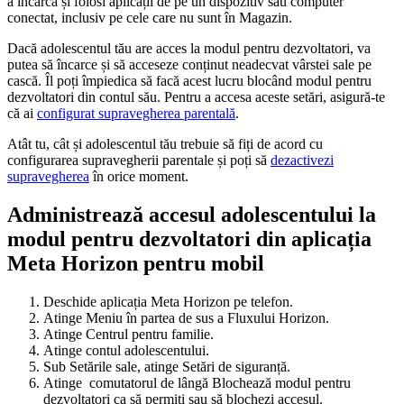
a încărca și folosi aplicații de pe un dispozitiv sau computer
conectat, inclusiv pe cele care nu sunt în Magazin.
Dacă adolescentul tău are acces la modul pentru dezvoltatori, va
putea să încarce și să acceseze conținut neadecvat vârstei sale pe
cască. Îl poți împiedica să facă acest lucru blocând modul pentru
dezvoltatori din contul său. Pentru a accesa aceste setări, asigură-te
că ai
configurat supravegherea parentală
.
Atât tu, cât și adolescentul tău trebuie să fiți de acord cu
configurarea supravegherii parentale și poți să
dezactivezi
supravegherea
în orice moment.
Administrează accesul adolescentului la
modul pentru dezvoltatori din aplicația
Meta Horizon pentru mobil
Deschide aplicația Meta Horizon pe telefon.
Atinge
Meniu
în partea de sus a Fluxului Horizon.
Atinge
Centrul pentru familie
.
Atinge contul adolescentului.
Sub
Setările sale
, atinge
Setări de siguranță
.
Atinge
comutatorul
de lângă
Blochează modul pentru
dezvoltatori
ca să permiți sau să blochezi accesul.