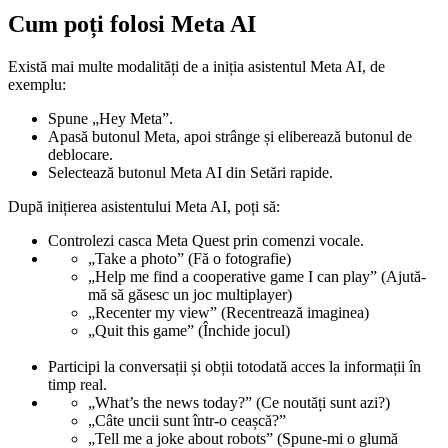
Cum poți folosi Meta AI
Există mai multe modalități de a iniția asistentul Meta AI, de
exemplu:
Spune „Hey Meta”.
Apasă butonul Meta, apoi strânge și eliberează butonul de
deblocare.
Selectează butonul Meta AI din
Setări rapide
.
După inițierea asistentului Meta AI, poți să:
Controlezi casca Meta Quest prin comenzi vocale.
„Take a photo” (Fă o fotografie)
„Help me find a cooperative game I can play” (Ajută-
mă să găsesc un joc multiplayer)
„Recenter my view” (Recentrează imaginea)
„Quit this game” (Închide jocul)
Participi la conversații și obții totodată acces la informații în
timp real.
„What’s the news today?” (Ce noutăți sunt azi?)
„Câte uncii sunt într-o ceașcă?”
„Tell me a joke about robots” (Spune-mi o glumă