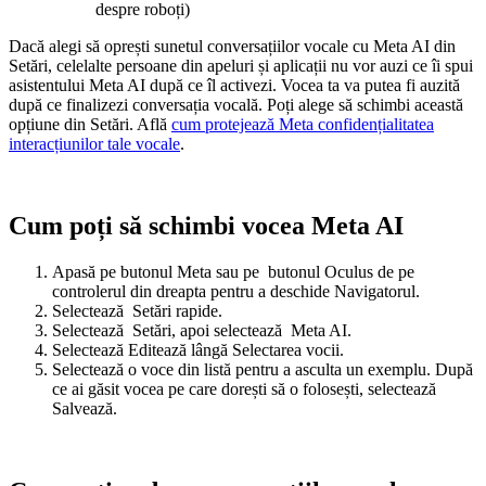
despre roboți)
Dacă alegi să oprești sunetul conversațiilor vocale cu Meta AI din
Setări, celelalte persoane din apeluri și aplicații nu vor auzi ce îi spui
asistentului Meta AI după ce îl activezi. Vocea ta va putea fi auzită
după ce finalizezi conversația vocală. Poți alege să schimbi această
opțiune din Setări. Află
cum protejează Meta confidențialitatea
interacțiunilor tale vocale
.
Cum poți să schimbi vocea Meta AI
Apasă pe
butonul Meta
sau pe
butonul Oculus
de pe
controlerul din dreapta pentru a deschide Navigatorul.
Selectează
Setări rapide
.
Selectează
Setări
, apoi selectează
Meta AI
.
Selectează
Editează
lângă
Selectarea vocii
.
Selectează o voce din listă pentru a asculta un exemplu. După
ce ai găsit vocea pe care dorești să o folosești, selectează
Salvează
.