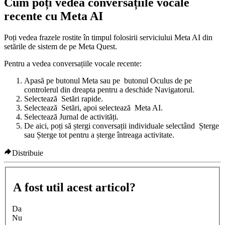
Cum poți vedea conversațiile vocale
recente cu Meta AI
Poți vedea frazele rostite în timpul folosirii serviciului Meta AI din
setările de sistem de pe Meta Quest.
Pentru a vedea conversațiile vocale recente
:
Apasă pe
butonul Meta
sau pe
butonul Oculus
de pe
controlerul din dreapta pentru a deschide Navigatorul.
Selectează
Setări rapide
.
Selectează
Setări
, apoi selectează
Meta AI
.
Selectează
Jurnal de activități
.
De aici, poți să ștergi conversații individuale selectând
Șterge
sau
Șterge tot
pentru a șterge întreaga activitate.
Distribuie
A fost util acest articol?
Da
Nu