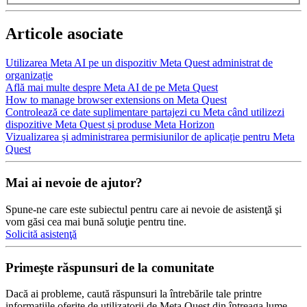
Articole asociate
Utilizarea Meta AI pe un dispozitiv Meta Quest administrat de
organizație
Află mai multe despre Meta AI de pe Meta Quest
How to manage browser extensions on Meta Quest
Controlează ce date suplimentare partajezi cu Meta când utilizezi
dispozitive Meta Quest și produse Meta Horizon
Vizualizarea și administrarea permisiunilor de aplicație pentru Meta
Quest
Mai ai nevoie de ajutor?
Spune-ne care este subiectul pentru care ai nevoie de asistenţă şi
vom găsi cea mai bună soluţie pentru tine.
Solicită asistenţă
Primeşte răspunsuri de la comunitate
Dacă ai probleme, caută răspunsuri la întrebările tale printre
informaţiile oferite de utilizatorii de Meta Quest din întreaga lume.