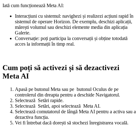
Iată cum funcționează Meta AI:
Interacțiuni cu sistemul:
navighezi și realizezi acțiuni rapid în
sistemul de operare Horizon. De exemplu, deschizi aplicații,
mărești volumul sau deschizi elemente media din aplicația
Galerie.
Conversație:
poți participa la conversații și obține totodată
acces la informații în timp real.
Cum poți să activezi și să dezactivezi
Meta AI
Apasă pe
butonul Meta
sau pe
butonul Oculus
de pe
controlerul din dreapta pentru a deschide Navigatorul.
Selectează
Setări rapide
.
Selectează
Setări
, apoi selectează
Meta AI
.
Selectează comutatorul de lângă
Meta AI
pentru a activa sau a
dezactiva funcția.
Vei fi întrebat dacă dorești să stochezi înregistrarea vocală.