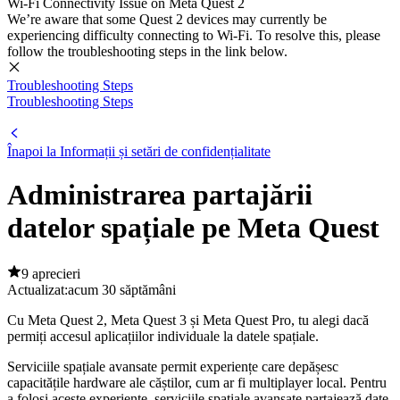
Wi-Fi Connectivity Issue on Meta Quest 2
We’re aware that some Quest 2 devices may currently be
experiencing difficulty connecting to Wi-Fi. To resolve this, please
follow the troubleshooting steps in the link below.
Troubleshooting Steps
Troubleshooting Steps
Înapoi la Informații și setări de confidențialitate
Administrarea partajării
datelor spațiale pe Meta Quest
9 aprecieri
Actualizat:
acum 30 săptămâni
Cu Meta Quest 2, Meta Quest 3 și Meta Quest Pro, tu alegi dacă
permiți accesul aplicațiilor individuale la datele spațiale.
Serviciile spațiale avansate permit experiențe care depășesc
capacitățile hardware ale căștilor, cum ar fi multiplayer local. Pentru
a folosi aceste experiențe, serviciile spațiale avansate partajează date