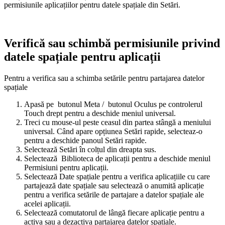
permisiunile aplicațiilor pentru datele spațiale din
Setări
.
Verifică sau schimbă permisiunile privind
datele spațiale pentru aplicații
Pentru a verifica sau a schimba setările pentru partajarea datelor
spațiale
Apasă pe
butonul Meta
/
butonul Oculus
pe controlerul
Touch drept pentru a deschide meniul universal.
Treci cu mouse-ul peste ceasul din partea stângă a meniului
universal. Când apare opțiunea
Setări rapide
, selecteaz-o
pentru a deschide panoul
Setări rapide
.
Selectează
Setări
în colțul din dreapta sus.
Selectează
Biblioteca de aplicații
pentru a deschide
meniul
Permisiuni pentru aplicații
.
Selectează
Date spațiale
pentru a verifica aplicațiile cu care
partajează date spațiale sau selectează o anumită aplicație
pentru a verifica setările de partajare a datelor spațiale ale
acelei aplicații.
Selectează comutatorul de lângă fiecare aplicație pentru a
activa sau a dezactiva partajarea datelor spațiale.