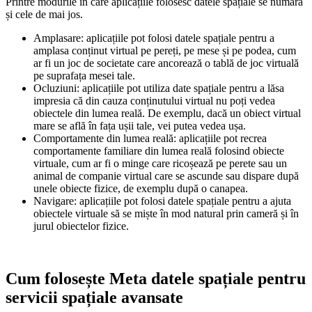
Printre modurile în care aplicațiile folosesc datele spațiale se numără
și cele de mai jos.
Amplasare
: aplicațiile pot folosi datele spațiale pentru a
amplasa conținut virtual pe pereți, pe mese și pe podea, cum
ar fi un joc de societate care ancorează o tablă de joc virtuală
pe suprafața mesei tale.
Ocluziuni:
aplicațiile pot utiliza date spațiale pentru a lăsa
impresia că din cauza conținutului virtual nu poți vedea
obiectele din lumea reală. De exemplu, dacă un obiect virtual
mare se află în fața ușii tale, vei putea vedea ușa.
Comportamente din lumea reală
: aplicațiile pot recrea
comportamente familiare din lumea reală folosind obiecte
virtuale, cum ar fi o minge care ricoșează pe perete sau un
animal de companie virtual care se ascunde sau dispare după
unele obiecte fizice, de exemplu după o canapea.
Navigare
: aplicațiile pot folosi datele spațiale pentru a ajuta
obiectele virtuale să se miște în mod natural prin cameră și în
jurul obiectelor fizice.
Cum folosește Meta datele spațiale pentru
servicii spațiale avansate