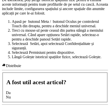
aceste informații pentru toate profilurile de pe setul cu cască. Aceasta
include limite, configurarea spațiului și ancore spațiale din anumite
aplicații pe care le-ai folosit.
Apasă pe
butonul Meta
/
butonul Oculus
pe controlerul
Touch din dreapta, pentru a deschide meniul universal.
Treci cu mouse-ul peste ceasul din partea stângă a meniului
universal. Când apare opțiunea
Setări rapide
, selecteaz-o
pentru a deschide panoul
Setări rapide
.
Selectează
Setări
, apoi selectează
Confidențialitate și
siguranță
.
Selectează
Permisiuni pentru dispozitive
.
Lângă
Golește istoricul spațiilor fizice
, selectează
Golește
.
Distribuie
A fost util acest articol?
Da
Nu