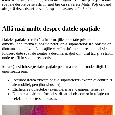
spațiale despre ce se află în jurul tău cu serverele Meta. Poți oricând
alege să dezactivezi serviciile spațiale avansate în Setări.
Află mai multe despre datele spațiale
Datele spațiale se referă la informațiile colectate privind
dimensiunea, forma și poziția pereților, a suprafețelor și a obiectelor
dintr-un spațiu fizic. Aplicațiile care îmbină mediul real cu cel virtual
folosesc date spațiale pentru a descifra spațiul din jurul tău și a stabili
unde te afli în spațiul respectiv.
Meta Quest folosește date spațiale pentru a crea un model digital al
unui spațiu prin:
Recunoașterea obiectelor și a suprafețelor (exemple: contururi
ale mobilei, pereților și ușilor)
Etichetarea obiectelor (exemple: masă, canapea, ferestre)
Estimarea mărimii, formei și distanței obiectelor în relație cu
celelalte obiecte și cu casca.