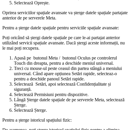
Selectează
Oprește
.
Oprirea serviciilor spațiale avansate va șterge datele spațiale partajate
anterior de pe serverele Meta.
Pentru a șterge datele spațiale pentru serviciile spațiale avansate:
Poți oricând să ștergi datele spațiale pe care le-ai partajat anterior
utilizând servicii spațiale avansate. Dacă ștergi aceste informații, nu
le mai poți recupera.
Apasă pe
butonul Meta
/
butonul Oculus
pe controlerul
Touch din dreapta, pentru a deschide meniul universal.
Treci cu mouse-ul peste ceasul din partea stângă a meniului
universal. Când apare opțiunea
Setări rapide
, selecteaz-o
pentru a deschide panoul
Setări rapide
.
Selectează
Setări
, apoi selectează
Confidențialitate și
siguranță
.
Selectează
Permisiuni pentru dispozitive
.
Lângă
Șterge datele spațiale de pe serverele Meta
, selectează
Șterge
.
Selectează
Șterge
.
Pentru a șterge istoricul spațiului fizic:
De asemenea, poți șterge istoricul spațiului fizic pentru a elimina