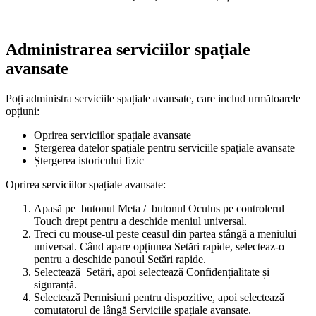
Administrarea serviciilor spațiale
avansate
Poți administra serviciile spațiale avansate, care includ următoarele
opțiuni:
Oprirea serviciilor spațiale avansate
Ștergerea datelor spațiale pentru serviciile spațiale avansate
Ștergerea istoricului fizic
Oprirea serviciilor spațiale avansate:
Apasă pe
butonul Meta
/
butonul Oculus
pe controlerul
Touch drept pentru a deschide meniul universal.
Treci cu mouse-ul peste ceasul din partea stângă a meniului
universal. Când apare opțiunea
Setări rapide
, selecteaz-o
pentru a deschide panoul
Setări rapide
.
Selectează
Setări
, apoi selectează
Confidențialitate și
siguranță
.
Selectează
Permisiuni pentru dispozitive
, apoi selectează
comutatorul de lângă
Serviciile spațiale avansate
.