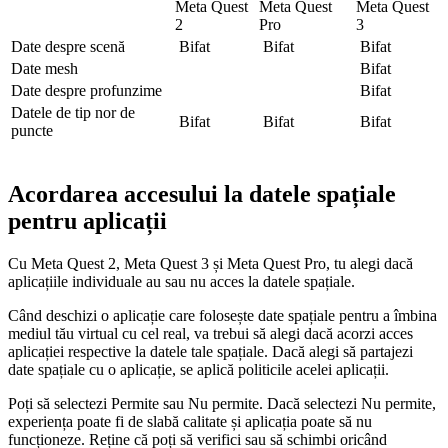
Meta Quest
Meta Quest
Meta Quest
2
Pro
3
Date despre scenă
Bifat
Bifat
Bifat
Date mesh
Bifat
Date despre profunzime
Bifat
Datele de tip nor de
Bifat
Bifat
Bifat
puncte
Acordarea accesului la datele spațiale
pentru aplicații
Cu Meta Quest 2, Meta Quest 3 și Meta Quest Pro, tu alegi dacă
aplicațiile individuale au sau nu acces la datele spațiale.
Când deschizi o aplicație care folosește date spațiale pentru a îmbina
mediul tău virtual cu cel real, va trebui să alegi dacă acorzi acces
aplicației respective la datele tale spațiale. Dacă alegi să partajezi
date spațiale cu o aplicație, se aplică politicile acelei aplicații.
Poți să selectezi
Permite
sau
Nu permite
. Dacă selectezi
Nu permite
,
experiența poate fi de slabă calitate și aplicația poate să nu
funcționeze. Reține că poți să verifici sau să schimbi oricând