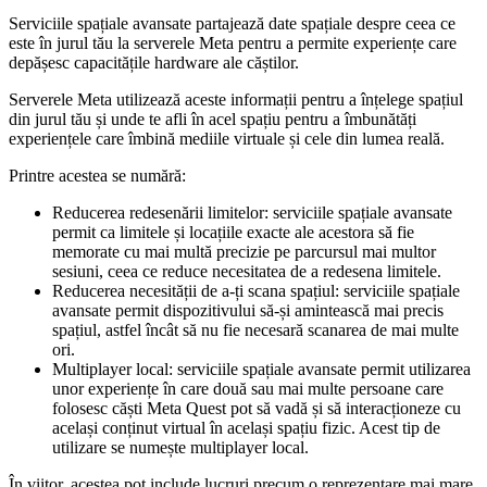
Serviciile spațiale avansate partajează date spațiale despre ceea ce
este în jurul tău la serverele Meta pentru a permite experiențe care
depășesc capacitățile hardware ale căștilor.
Serverele Meta utilizează aceste informații pentru a înțelege spațiul
din jurul tău și unde te afli în acel spațiu pentru a îmbunătăți
experiențele care îmbină mediile virtuale și cele din lumea reală.
Printre acestea se numără:
Reducerea redesenării limitelor:
serviciile spațiale avansate
permit ca limitele și locațiile exacte ale acestora să fie
memorate cu mai multă precizie pe parcursul mai multor
sesiuni, ceea ce reduce necesitatea de a redesena limitele.
Reducerea necesității de a-ți scana spațiul:
serviciile spațiale
avansate permit dispozitivului să-și amintească mai precis
spațiul, astfel încât să nu fie necesară scanarea de mai multe
ori.
Multiplayer local:
serviciile spațiale avansate permit utilizarea
unor experiențe în care două sau mai multe persoane care
folosesc căști Meta Quest pot să vadă și să interacționeze cu
același conținut virtual în același spațiu fizic. Acest tip de
utilizare se numește multiplayer local.
În viitor, acestea pot include lucruri precum o reprezentare mai mare