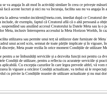
e va angaja în alt mod în activități similare în ceea ce privește măsurile 
acă aceste lucruri și nici nu va încuraja, facilita sau nu va angaja în al
Meta la adresa vendor-incident@meta.com, imediat după ce Creatorul desco
 include, de exemplu, faptul că Creatorul află că o altă persoană a obțin
, suspendând sau anulând accesul Creatorului la Datele Meta sau la o par
elor Meta, inclusiv întreruperea accesului la Meta Horizon Worlds, în cazu
facilita utilizarea sau permite unui terț să utilizeze date furnizate de Me
cadrul unui acord scris, semnat de toate părțile implicate și în vigoare, î
tră discreție, Meta poate rezilia în orice moment Condițiile de utilizare 
 pentru a ne îmbunătăți serviciile și a dezvolta funcții noi pentru ca d
le Condiții de utilizare, pentru a reflecta cu acuratețe serviciile și prac
ția aplicabilă. Cu excepția cazurilor în care legea prevede altfel, vă vom
trarea în vigoare a oricăror Condiții actualizate, va trebui să le respectaț
rdul cu privire la Condițiile noastre de utilizare actualizate și nu mai do