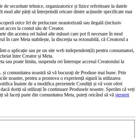
de securitate tehnice, organizatorice și fizice referitoare la datele
t mod alte părți să întreprindă oricare dintre acțiunile specificate mai
peră orice fel de prelucrare neautorizată sau ilegală (inclusiv
ut acces la contul său de Creator.
te din acestea ori luând alte măsuri care pot fi necesare în mod
l în care Meta stabilește, la discreția sa rezonabilă, că Creatorul a
ta într-o aplicație sau pe un site web independent(ă) pentru consumatori,
ncheiat între Creator și Meta.
Meta sau poate limita, suspenda ori întrerupe accesul Creatorului la
vs. și comunitatea noastră să vă bucurați de Produse mai bune. Prin
ticile noastre, pentru a promova o experiență sigură la utilizarea
 notifica înainte de a modifica prezentele Condiții și vă vom oferi
i dacă doriți să utilizați în continuare Produsele noastre. Sperăm că veți
riți să faceți parte din comunitatea Meta, puteți oricând să vă
ștergeți