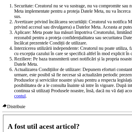
Securitate
: Creatorul nu se va sustrage, nu va compromite sau nu s
Meta implementate pentru a proteja Datele Meta, nu va încerca să f
sus.
Avertizare privind încălcarea securității
: Creatorul va notifica 
privind accesul sau divulgarea) a Datelor Meta. Aceasta ar putea
Aplicare
: Meta poate lua măsuri împotriva Creatorului, limitând
rezonabil pentru a proteja confidențialitatea sau securitatea Dat
încălcat prezentele Condiții de utilizare.
Interzicerea utilizării independente
: Creatorul nu poate utiliza, 
cu excepția cazului în care se specifică altfel în mod explicit în 
Reziliere
: Pe baza transmiterii unei notificări și la propria noas
Datele Meta.
Actualizarea Condițiilor de utilizare
: Depunem eforturi constante
urmare, este posibil să fie necesar să actualizăm periodic prezente
Produselor și serviciilor noastre și/sau pentru a respecta legisla
posibilitatea de a le consulta înainte să intre în vigoare. După in
continua să utilizați Produsele noastre, însă, dacă nu vă dați aco
contul
.
Distribuie
A fost util acest articol?