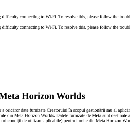
fficulty connecting to Wi-Fi. To resolve this, please follow the troubl
fficulty connecting to Wi-Fi. To resolve this, please follow the troubl
 Meta Horizon Worlds
r a oricăror date furnizate Creatorului în scopul gestionării sau al aplică
lumile din Meta Horizon Worlds. Datele furnizate de Meta sunt destinate a f
i ori condiții de utilizare aplicabile) pentru lumile din Meta Horizon World