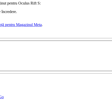
nținut pentru Oculus Rift S
:
 încredere.
ență pentru Magazinul Meta
.
 Go