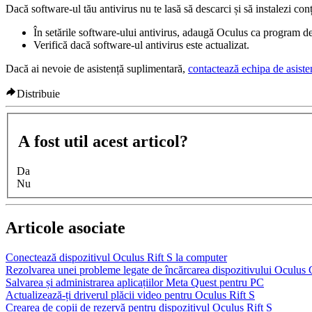
Dacă software-ul tău antivirus nu te lasă să descarci și să instalezi co
În setările software-ului antivirus, adaugă Oculus ca program de
Verifică dacă software-ul antivirus este actualizat.
Dacă ai nevoie de asistență suplimentară,
contactează echipa de asist
Distribuie
A fost util acest articol?
Da
Nu
Articole asociate
Conectează dispozitivul Oculus Rift S la computer
Rezolvarea unei probleme legate de încărcarea dispozitivului Oculus
Salvarea și administrarea aplicațiilor Meta Quest pentru PC
Actualizează-ți driverul plăcii video pentru Oculus Rift S
Crearea de copii de rezervă pentru dispozitivul Oculus Rift S