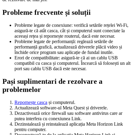
Probleme frecvente și soluții
Probleme legate de conexiune
: verifică setările rețelei Wi-Fi,
asigură-te că atât casca, cât și computerul sunt conectate la
aceeași rețea și repornește routerul, dacă este necesar.
Probleme legate de performanță
: reglează setările de
performanță grafică, actualizează driverele plăcii video și
închide orice program sau aplicație de fundal inutile.
Erori de compatibilitate
: asigură-te că ai un cablu USB
compatibil cu casca și computerul. Încearcă să folosești un alt
port sau cablu USB dacă este necesar.
Pași suplimentari de rezolvare a
problemelor
Repornește casca
și computerul.
Actualizează software-ul Meta Quest și driverele.
Dezactivează orice firewall sau software antivirus care ar
putea interfera cu conexiunea Link.
Dezinstalează și reinstalează aplicația Meta Horizon Link
pentru computer.
Deconectează-te de la aplicația Meta Horizon Link și