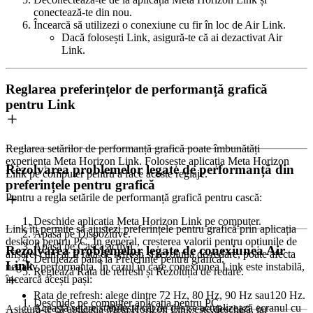
conectează-te din nou.
Încearcă să utilizezi o conexiune cu fir în loc de Air Link.
Dacă folosești Link, asigură-te că ai dezactivat Air
Link.
Reglarea preferințelor de performanță grafică
pentru Link
Reglarea setărilor de performanță grafică poate îmbunătăți
experiența Meta Horizon Link. Folosește aplicația Meta Horizon
Rezolvarea problemelor legate de performanță din
Link pe computer pentru a face aceste reglaje.
preferințele pentru grafică
Pentru a regla setările de performanță grafică pentru cască:
Deschide aplicația Meta Horizon Link pe computer.
Link îți permite să ajustezi preferințele pentru grafică prin aplicația
Apasă pe
Dispozitive
.
desktop pentru PC. În general, creșterea valorii pentru opțiunile de
Apasă pe
Casca activă
.
Rezolvarea problemelor legate de conexiunea Air
afișare, cum ar fi rata de refresh și rezoluția de redare, poate afecta
Derulează până la
Preferințe pentru grafică
.
Link
negativ performanța. În cazul în care conexiunea Link este instabilă,
Reglează
Rata de refresh
și
Rezoluția de redare
.
încearcă acești pași:
Rata de refresh
: alege dintre 72 Hz, 80 Hz, 90 Hz sau120 Hz.
Deschide pe computer aplicația pentru PC.
Această setare stabilește cât de des se actualizează ecranul cu
Asigură-te că aplicația Meta Horizon Link este deschisă, iar