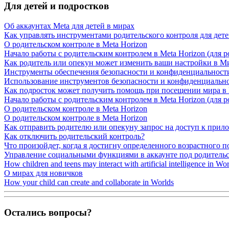
Для детей и подростков
Об аккаунтах Meta для детей в мирах
Как управлять инструментами родительского контроля для дет
О родительском контроле в Meta Horizon
Начало работы с родительским контролем в Meta Horizon (для р
Как родитель или опекун может изменить ваши настройки в Ми
Инструменты обеспечения безопасности и конфиденциальности
Использование инструментов безопасности и конфиденциально
Как подросток может получить помощь при посещении мира в 
Начало работы с родительским контролем в Meta Horizon (для р
О родительском контроле в Meta Horizon
О родительском контроле в Meta Horizon
Как отправить родителю или опекуну запрос на доступ к при
Как отключить родительский контроль?
Что произойдет, когда я достигну определенного возрастного п
Управление социальными функциями в аккаунте под родитель
How children and teens may interact with artificial intelligence in Wo
О мирах для новичков
How your child can create and collaborate in Worlds
Остались вопросы?