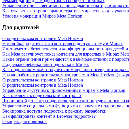
Рекомендации для модераторов сообществ в Мирах
Управление приглашениями на роль администратора в мирах то
Как отказаться от роли администратора мира только для участ
Условия модерации Миров Meta Horizon
Для родителей
О родительском контроле в Meta Horizon
Настройка родительского контроля и доступ к нему в Мирах
Инструменты безопасности и конфиденциальности для детей и 
Как Meta регулирует показ контента для взрослых в Мирах Meta
Какие ограничения применяются к взаимодействиям с подрост
Поддержка ребенка или подростка в Мирах
Как подросток может получить помощь при посещении мира в 
Начало работы с родительским контролем в Meta Horizon (для р
О родительском контроле в Meta Horizon
О родительском контроле в Meta Horizon
Управление доступом к приложениям и мирам в Meta Horizon
Как отключить родительский контроль?
Что произойдет, когда подросток достигнет определенного воз
Управление социальными функциями в аккаунте подростка с п
Блокировка доступа подростка к режиму разработки
Как фильтровать контент в Browser подростка?
О мирах для новичков