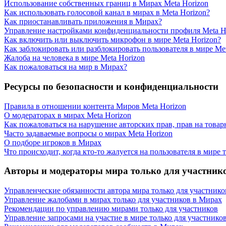
Использование собственных границ в Мирах Meta Horizon
Как использовать голосовой канал в мирах в Meta Horizon?
Как приостанавливать приложения в Мирах?
Управление настройками конфиденциальности профиля Meta H
Как включить или выключить микрофон в мире Meta Horizon?
Как заблокировать или разблокировать пользователя в мире Met
Жалоба на человека в мире Meta Horizon
Как пожаловаться на мир в Мирах?
Ресурсы по безопасности и конфиденциальности
Правила в отношении контента Миров Meta Horizon
О модераторах в мирах Meta Horizon
Как пожаловаться на нарушение авторских прав, прав на товар
Часто задаваемые вопросы о мирах Meta Horizon
О подборе игроков в Мирах
Что происходит, когда кто-то жалуется на пользователя в мире 
Авторы и модераторы мира только для участник
Управленческие обязанности автора мира только для участнико
Управление жалобами в мирах только для участников в Мирах
Рекомендации по управлению мирами только для участников
Управление запросами на участие в мире только для участнико