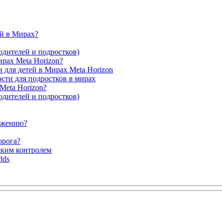
ей в Мирах?
одителей и подростков)
рах Meta Horizon?
 для детей в Мирах Meta Horizon
сти для подростков в мирах
Meta Horizon?
одителей и подростков)
ложению?
орога?
ским контролем
rlds