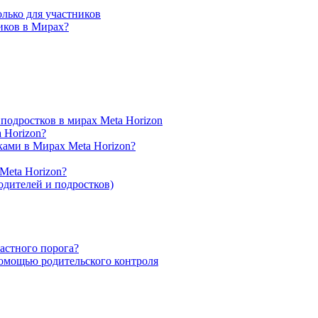
лько для участников
ников в Мирах?
подростков в мирах Meta Horizon
 Horizon?
ками в Мирах Meta Horizon?
Meta Horizon?
одителей и подростков)
растного порога?
омощью родительского контроля