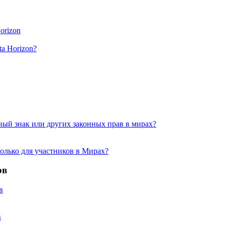
orizon
a Horizon?
ный знак или других законных прав в мирах?
только для участников в Мирах?
ов
в
в