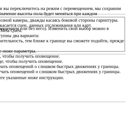
сли вы переключитесь на режим с перемещением, мы сохраним
начение высоты пола будет меняться при каждом
озной камеры, дважды касаясь боковой стороны гарнитуры.
 касается сцен, данных отслеживания или карт.
мещением или без него). Изменить свой выбор можно в
Meta Quest.
тупны два варианта:
ительность, тем ближе к границе вы сможете подойти, прежде
е ниже параметры.
, чтобы получить оповещение.
це, чтобы получить оповещение.
учать оповещений о слишком быстрых движениях у границы.
лучать оповещений о слишком быстрых движениях у границы.
ите указанные ниже инструкции.