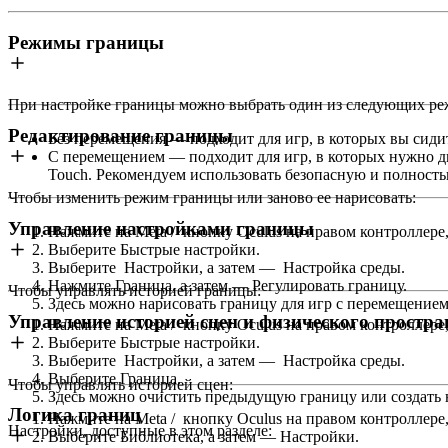
Режимы границы
При настройке границы можно выбрать один из следующих ре
Редактирование границы
Без перемещения
— подходит для игр, в которых вы сидит
С перемещением
— подходит для игр, в которых нужно д
Touch. Рекомендуем использовать безопасную и полность
Чтобы изменить режим границы или заново ее нарисовать
:
Управление настройками границы
Нажмите на
Meta
/
кнопку Oculus
на правом контроллере,
Выберите
Быстрые настройки
.
Выберите
Настройки
, а затем —
Настройка среды
.
Нажмите
Граница
, а затем —
Регулировать границу
.
Чтобы управлять историей границы
:
Здесь можно нарисовать границу для игр с перемещением
Управление историей сцен и физического простра
Нажмите на
Meta
/
кнопку Oculus
на правом контроллере,
Выберите
Быстрые настройки
.
Выберите
Настройки
, а затем —
Настройка среды
.
Выберите
Граница
.
Чтобы управлять историей сцен
:
Здесь можно очистить предыдущую границу или создать 
Логика границ
Нажмите на
Meta
/
кнопку Oculus
на правом контроллере,
Настройки, доступные в этом разделе:
Выберите
Библиотека
, а затем —
Настройки
.