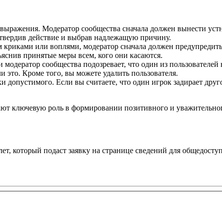
 выражения. Модератор сообщества сначала должен вынести устн
дтвердив действие и выбрав надлежащую причину.
ам криками или воплями, модератор сначала должен предупредить
ъяснив принятые меры всем, кого они касаются.
ли модератор сообщества подозревает, что один из пользователей
и это. Кроме того, вы можете удалить пользователя.
и допустимого. Если вы считаете, что один игрок задирает друг
т ключевую роль в формировании позитивного и уважительного 
 лет, который подаст заявку на странице сведений для общедост