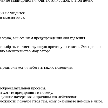
льные взаимодействия считаются нормой. С этой целью
ия не уладится.
и правил мира.
м звука, вынесением предупреждения или удаления
ас выбрать соответствующую причину из списка. Эта причина
ило вмешательство модератора.
предь они могли избегать такого поведения.
 доброжелательной просьбы.
ы хотите предпринять и почему.
и лучшие намерения и причины так действовать.
зможности пожаловаться тем, кому оказываете помощь в мире.