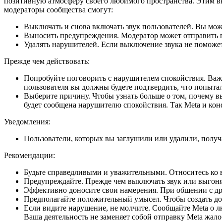
позитивную атмосферу своего любимого пространства. Этим в
модераторы сообщества смогут:
Выключать и снова включать звук пользователей
. Вы мож
Выносить предупреждения
. Модератор может отправить
Удалять нарушителей
. Если выключение звука не поможет
Прежде чем действовать
:
Попробуйте поговорить с нарушителем спокойствия
. Ва
пользователя вы должны будете подтвердить, что попытал
Выберите причину
. Чтобы узнать больше о том, почему 
будет сообщена нарушителю спокойствия. Так Meta и кон
Уведомления
:
Пользователи, которых вы заглушили или удалили
, полу
Рекомендации
:
Будьте справедливыми и уважительными
. Относитесь ко
Предупреждайте
. Прежде чем выключать звук или выгоня
Эффективно доносите свои намерения
. При общении с др
Предполагайте положительный умысел
. Чтобы создать д
Если видите нарушение, не молчите
. Сообщайте Meta о 
Ваша деятельность не заменяет собой отправку Meta жал