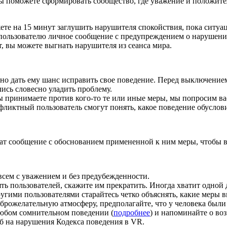
ы поможете сформировать сообщество, где уважение и положите
ете на 15 минут заглушить нарушителя спокойствия, пока ситуац
 пользователю личное сообщение с предупреждением о нарушени
, вы можете выгнать нарушителя из сеанса мира.
жно дать ему шанс исправить свое поведение. Перед выключение
ись словесно уладить проблему.
вы принимаете против кого-то те или иные меры, мы попросим в
фликтный пользователь смогут понять, какое поведение обуслов
чат сообщение с обоснованием примененной к ним меры, чтобы в
 всем с уважением и без предубежденности.
ть пользователей, скажите им прекратить. Иногда хватит одной
угими пользователями старайтесь четко объяснять, какие меры в
оброжелательную атмосферу, предполагайте, что у человека был
любом сомнительном поведении (
подробнее
) и напоминайте о во
об на нарушения Кодекса поведения в VR.