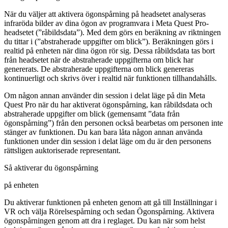
När du väljer att aktivera ögonspårning på headsetet analyseras
infraröda bilder av dina ögon av programvara i Meta Quest Pro-
headsetet (”råbildsdata”). Med dem görs en beräkning av riktningen
du tittar i (”abstraherade uppgifter om blick”). Beräkningen görs i
realtid på enheten när dina ögon rör sig. Dessa råbildsdata tas bort
från headsetet när de abstraherade uppgifterna om blick har
genererats. De abstraherade uppgifterna om blick genereras
kontinuerligt och skrivs över i realtid när funktionen tillhandahålls.
Om någon annan använder din session i delat läge på din Meta
Quest Pro när du har aktiverat ögonspårning, kan råbildsdata och
abstraherade uppgifter om blick (gemensamt ”data från
ögonspårning”) från den personen också bearbetas om personen inte
stänger av funktionen. Du kan bara låta någon annan använda
funktionen under din session i delat läge om du är den personens
rättsligen auktoriserade representant.
Så aktiverar du ögonspårning
på enheten
Du aktiverar funktionen på enheten genom att gå till
Inställningar
i
VR och välja
Rörelsespårning
och sedan
Ögonspårning
. Aktivera
ögonspårningen genom att dra i reglaget. Du kan när som helst