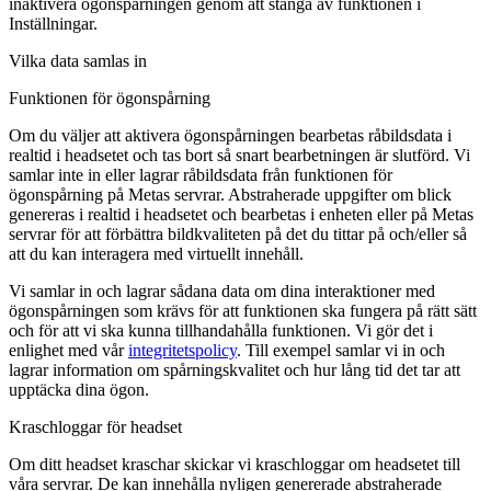
inaktivera ögonspårningen genom att stänga av funktionen i
Inställningar
.
Vilka data samlas in
Funktionen för ögonspårning
Om du väljer att aktivera ögonspårningen bearbetas råbildsdata i
realtid i headsetet och tas bort så snart bearbetningen är slutförd. Vi
samlar inte in eller lagrar råbildsdata från funktionen för
ögonspårning på Metas servrar. Abstraherade uppgifter om blick
genereras i realtid i headsetet och bearbetas i enheten eller på Metas
servrar för att förbättra bildkvaliteten på det du tittar på och/eller så
att du kan interagera med virtuellt innehåll.
Vi samlar in och lagrar sådana data om dina interaktioner med
ögonspårningen som krävs för att funktionen ska fungera på rätt sätt
och för att vi ska kunna tillhandahålla funktionen. Vi gör det i
enlighet med vår
integritetspolicy
. Till exempel samlar vi in och
lagrar information om spårningskvalitet och hur lång tid det tar att
upptäcka dina ögon.
Kraschloggar för headset
Om ditt headset kraschar skickar vi kraschloggar om headsetet till
våra servrar. De kan innehålla nyligen genererade abstraherade