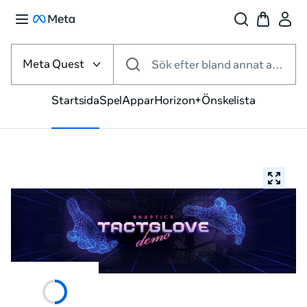
Välj
VR-
Meta Quest
Sök efter bland annat appar och spel
plattform
Startsida
Spel
Appar
Horizon+
Önskelista