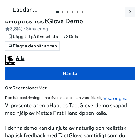
Laddar ...
bHaptics TactGlove Demo
3,8
(
4
)
• Simulering
Lägg till på önskelista
Dela
Flagga den här appen
Alla
Hämta
Om
Recensioner
Mer
Den här beskrivningen har översatts och kan vara felaktig.
Visa original
Vi presenterar en bHaptics TactGlove-demo skapad 
med hjälp av Meta:s First Hand öppen källa.

I denna demo kan du njuta av naturlig och realistisk 
haptisk feedback med TactGlove samtidigt som du 