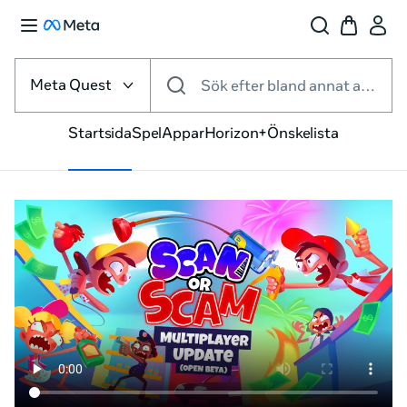
Välj
VR-
Meta Quest
Sök efter bland annat appar och spel
plattform
Startsida
Spel
Appar
Horizon+
Önskelista