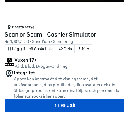
Högsta betyg
Scan or Scam - Cashier Simulator
4,8
(
7,3 tn
)
• Sandlåda
• Simulering
Lägg till på önskelista
Dela
Mer
Vuxen 17+
Våld, Blod
, Droganvändning
Integritet
Appen kan komma åt ditt visningsnamn, ditt
användarnamn, dina profilbilder, dina avatarer och din
åldersgrupp och ser vilka av dina följare och personer du
följer som också har appen.
14,99 US$