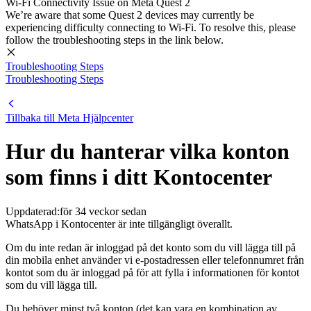
Wi-Fi Connectivity Issue on Meta Quest 2
We’re aware that some Quest 2 devices may currently be
experiencing difficulty connecting to Wi-Fi. To resolve this, please
follow the troubleshooting steps in the link below.
Troubleshooting Steps
Troubleshooting Steps
Tillbaka till
Meta Hjälpcenter
Hur du hanterar vilka konton
som finns i ditt Kontocenter
Uppdaterad:
för 34 veckor sedan
WhatsApp i Kontocenter är inte tillgängligt överallt.
Om du inte redan är inloggad på det konto som du vill lägga till på
din mobila enhet använder vi e-postadressen eller telefonnumret från
kontot som du är inloggad på för att fylla i informationen för kontot
som du vill lägga till.
Du behöver minst två konton (det kan vara en kombination av