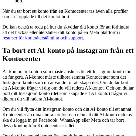
bort.
När du tar bort ett konto från ett Kontocenter tas även alla profiler
som är kopplade till det kontot bort.
Du kan också ta reda på hur du skyddar ditt konto för att förhindra
att det hackas eller återställer ditt konto på en Meta-plattform i
resurser för kontoåterställning och support
.
Ta bort ett AI-konto på Instagram från ett
Kontocenter
AI-konton är konton som måste anslutas till ett Instagram-konto för
att fungera. AI-kontot måste tillhöra samma Kontocenter som det
Instagram-konto som du använde för att skapa det. Om du tar bort
ett AI-konto frågar vi dig om du vill radera AI-kontot. Och om du tar
bort ditt Instagram-konto (det som skapade ett AI-konto) frågar vi
dig om du vill radera AI-kontot.
Om du vill flytta ditt Instagram-konto och ditt AI-konto till ett annat
Kontocenter än dina andra konton och utan att ditt AI-konto raderas
ska du logga in på Facebook, WhatsApp eller Meta och tar bort
dessa konton från Kontocenter istället.
Om du till exempel har ett Facebook-konto, ett Instagram-konto