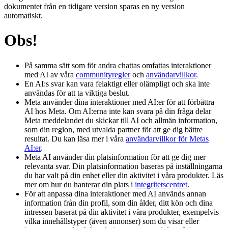
dokumentet från en tidigare version sparas en ny version
automatiskt.
Obs!
På samma sätt som för andra chattas omfattas interaktioner
med AI av våra
communityregler
och
användarvillkor
.
En AI:s svar kan vara felaktigt eller olämpligt och ska inte
användas för att ta viktiga beslut.
Meta använder dina interaktioner med AI:er för att förbättra
AI hos Meta. Om AI:erna inte kan svara på din fråga delar
Meta meddelandet du skickar till AI och allmän information,
som din region, med utvalda partner för att ge dig bättre
resultat. Du kan läsa mer i våra
användarvillkor för Metas
AI:er
.
Meta AI använder din platsinformation för att ge dig mer
relevanta svar. Din platsinformation baseras på inställningarna
du har valt på din enhet eller din aktivitet i våra produkter. Läs
mer om hur du hanterar din plats i
integritetscentret
.
För att anpassa dina interaktioner med AI används annan
information från din profil, som din ålder, ditt kön och dina
intressen baserat på din aktivitet i våra produkter, exempelvis
vilka innehållstyper (även annonser) som du visar eller