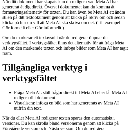
När ditt dokument har skapats kan du redigera vad Meta AI har
genererat åt dig direkt. Överst i dokumentet kan du komma åt
formateringsalternativ för texten. Du kan även be Meta AI att ändra
stilen på ditt textdokument genom att klicka på
Skriv om
och sedan
klicka på hur du vill att Meta AI ska skriva om det. (Till exempel
Gör formellt
eller
Gör informellt
.)
Om du markerar ett textavsnitt när du redigerar öppnar du
verktygsfältet. I verktygsfältet finns det alternativ för att fråga Meta
AI om den markerade texten och infoga bilder som Meta AI har tagit
fram.
Tillgängliga verktyg i
verktygsfältet
Fråga Meta AI:
ställ frågor direkt till Meta AI eller låt Meta AI
redigera ditt dokument.
Visualisera:
infoga en bild som har genererats av Meta AI
utifrån din text.
När du eller Meta AI redigerar texten sparas den automatiskt i
versioner. Du kan skrolla bland versionerna genom att klicka på
Föregående version
och
Nästa version
. Om du redigerar