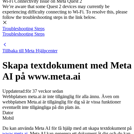
Wi-Fi Connectivity Issue on Meta Quest 2
We’re aware that some Quest 2 devices may currently be
experiencing difficulty connecting to Wi-Fi. To resolve this, please
follow the troubleshooting steps in the link below.
Troubleshooting Steps
Troubleshooting Steps
Tillbaka till
Meta Hjälpcenter
Skapa textdokument med Meta
AI på www.meta.ai
Uppdaterad:
för 37 veckor sedan
Webbplatsen meta.ai är inte tillgänglig för alla ännu. Även om
webbplatsen Meta.ai är tillgänglig för dig så är vissa funktioner
eventuellt inte tillgängliga på din plats än.
Dator
Mobil
Du kan använda Meta AI för få hjälp med att skapa textdokument på
www.meta.ai
. Meta AI kan generera ett dokument åt dig och du kan