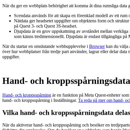
När du ger en webbplats behörighet att komma åt dina rumsliga data ge
Scendata
används för att skapa en förenklad modell av ett rum 
Nätdata
ger headsetet uppgifter om objektens form och struktur i 
på Quest 3- och Quest 3S-headset.
Djupdata
är en grov uppskattning av avståndet mellan verkliga f
som känns tredimensionellt. Djupdata är endast tillgängliga på
När du startar en omslutande webbupplevelse i
Browser
kan du välja a
över hur webbplatser från tredje part använder, lagrar eller delar data n
uppgifter.
Hand- och kroppsspårningsdat
Hand- och kroppsspårning
är en funktion på Meta Quest-enheter som gö
hand- och kroppsspårning i Inställningar.
Ta reda på mer om hand- oc
Vilka hand- och kroppsspårningsdata dela
När du aktiverar hand- och kroppsspårning och besöker en tredjepart