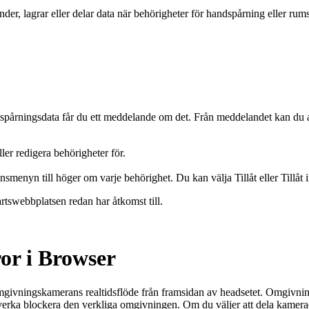
er, lagrar eller delar data när behörigheter för handspårning eller rumsl
pårningsdata får du ett meddelande om det. Från meddelandet kan du avv
ler redigera behörigheter för.
rdinsmenyn till höger om varje behörighet. Du kan välja
Tillåt
eller
Tillåt 
artswebbplatsen redan har åtkomst till.
ror i Browser
mgivningskamerans realtidsflöde från framsidan av headsetet. Omgivning
verka blockera den verkliga omgivningen. Om du väljer att dela kamera