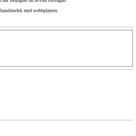
har möjlighet att avvisa förfrågan.
e handstorlek med webbplatsen.