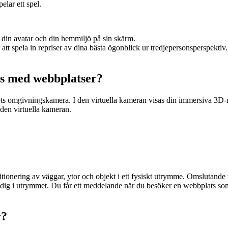
elar ett spel.
r din avatar och din hemmiljö på sin skärm.
tt spela in repriser av dina bästa ögonblick ur tredjepersonsperspektiv.
as med webbplatser?
etets omgivningskamera. I den virtuella kameran visas din immersiva 
 den virtuella kameran.
itionering av väggar, ytor och objekt i ett fysiskt utrymme. Omslutande
 dig i utrymmet. Du får ett meddelande när du besöker en webbplats som 
r?