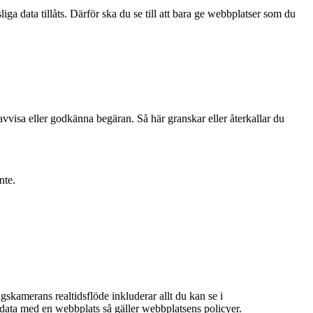
iga data tillåts. Därför ska du se till att bara ge webbplatser som du
isa eller godkänna begäran. Så här granskar eller återkallar du
inte
.
skamerans realtidsflöde inkluderar allt du kan se i
data med en webbplats så gäller webbplatsens policyer.