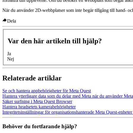
förbättra din upplevelse. Om du besöker en webbplats som begär åtkoms
När du använder 2D-webbplatser som inte begär tillgång till hand- o
Dela
Var den här artikeln till hjälp?
Ja
Nej
Relaterade artiklar
Se och hantera appbehörigheter för Meta Quest
Hantera ytterligare data som du delar med Meta när du använder Met
Säker surfning i Meta Quest Browser
Hantera headsetets kamerabehörigheter
Integritetsinställningar för organisationshanterade Meta Quest-enheter
Behöver du fortfarande hjälp?