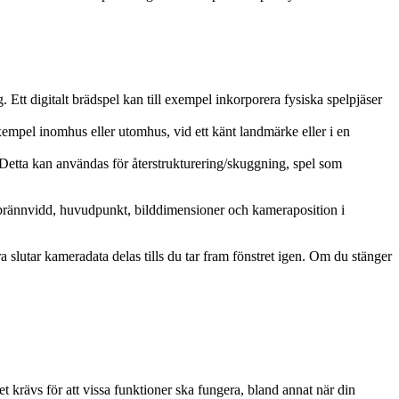
tt digitalt brädspel kan till exempel inkorporera fysiska spelpjäser
xempel inomhus eller utomhus, vid ett känt landmärke eller i en
Detta kan användas för återstrukturering/skuggning, spel som
 brännvidd, huvudpunkt, bilddimensioner och kameraposition i
slutar kameradata delas tills du tar fram fönstret igen. Om du stänger
t krävs för att vissa funktioner ska fungera, bland annat när din