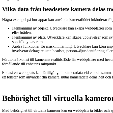
Vilka data från headsetets kamera delas 
Några exempel på hur appar kan använda kameraflödet inkluderar föl
Igenkänning av objekt
. Utvecklare kan skapa webbplatser som k
eller bräden.
Igenkänning av plats.
Utvecklare kan skapa upplevelser som svar
specifik typ av rum.
Andra funktioner för maskininlärning.
Utvecklare kan köra anpa
involverar deltagare utan headset, person-/djuridentifiering elle
Förutom åtkomst till kamerans realtidsflöde får webbplatser med hea
förhållande till enhetens mittpunkt.
Endast en webbplats kan få tillgång till kameradata vid ett och samma
ett fönster som använder din kamera slutar kameradata delas helt och h
Behörighet till virtuella kamero
Med behörighet till virtuella kameror kan en webbplats ta bilder och sp