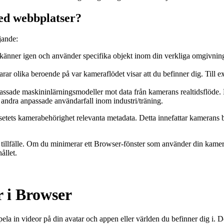
med webbplatser?
jande:
änner igen och använder specifika objekt inom din verkliga omgivning. E
ar olika beroende på var kameraflödet visar att du befinner dig. Till e
ssade maskininlärningsmodeller mot data från kamerans realtidsflöde. 
r andra anpassade användarfall inom industri/träning.
dsetets kamerabehörighet relevanta metadata. Detta innefattar kamerans
 tillfälle. Om du minimerar ett Browser-fönster som använder din kamera 
ållet.
r i Browser
ela in videor på din avatar och appen eller världen du befinner dig i. De