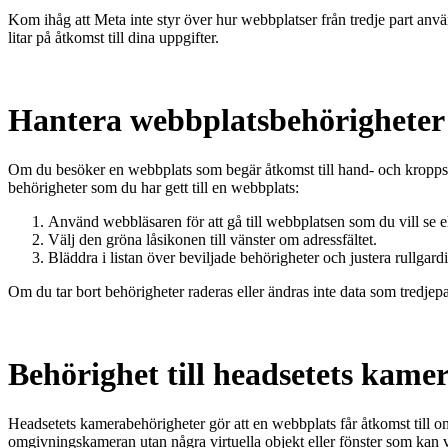
Kom ihåg att Meta inte styr över hur webbplatser från tredje part använd
litar på åtkomst till dina uppgifter.
Hantera webbplatsbehörigheter
Om du besöker en webbplats som begär åtkomst till hand- och kroppss
behörigheter som du har gett till en webbplats:
Använd webbläsaren för att gå till webbplatsen som du vill se el
Välj den gröna låsikonen till vänster om adressfältet.
Bläddra i listan över beviljade behörigheter och justera rullga
Om du tar bort behörigheter raderas eller ändras inte data som tredjep
Behörighet till headsetets kame
Headsetets kamerabehörigheter gör att en webbplats får åtkomst till o
omgivningskameran utan några virtuella objekt eller fönster som kan 