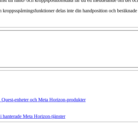
t till hand- och kroppspositionsdata får du ett meddelande om det och 
ch kroppsspårningsfunktioner delas inte din handposition och beräknad
a Quest-enheter och Meta Horizon-produkter
 i hanterade Meta Horizon-tjänster