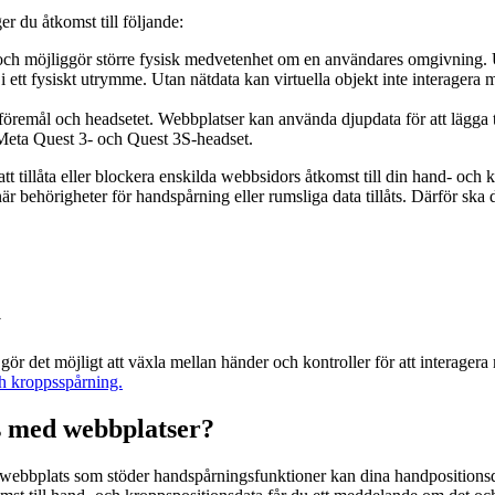
r du åtkomst till följande:
och möjliggör större fysisk medvetenhet om en användares omgivning. Ut
ett fysiskt utrymme. Utan nätdata kan virtuella objekt inte interagera med
öremål och headsetet. Webbplatser kan använda djupdata för att lägga til
 Meta Quest 3- och Quest 3S-headset.
tt tillåta eller blockera enskilda webbsidors åtkomst till din hand- och
är behörigheter för handspårning eller rumsliga data tillåts. Därför ska d
a
r det möjligt att växla mellan händer och kontroller för att interagera 
h kroppsspårning.
s med webbplatser?
swebbplats som stöder handspårningsfunktioner kan dina handpositionsd