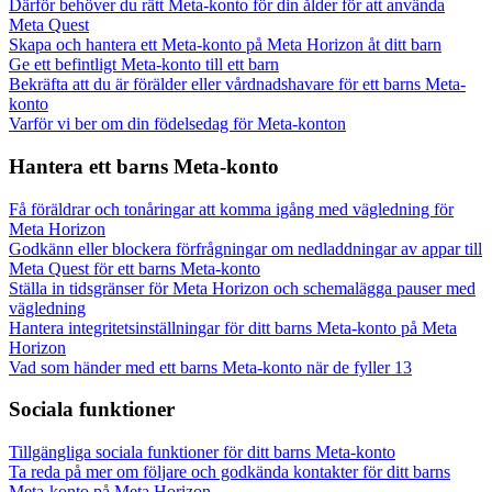
Därför behöver du rätt Meta-konto för din ålder för att använda
Meta Quest
Skapa och hantera ett Meta-konto på Meta Horizon åt ditt barn
Ge ett befintligt Meta-konto till ett barn
Bekräfta att du är förälder eller vårdnadshavare för ett barns Meta-
konto
Varför vi ber om din födelsedag för Meta-konton
Hantera ett barns Meta-konto
Få föräldrar och tonåringar att komma igång med vägledning för
Meta Horizon
Godkänn eller blockera förfrågningar om nedladdningar av appar till
Meta Quest för ett barns Meta-konto
Ställa in tidsgränser för Meta Horizon och schemalägga pauser med
vägledning
Hantera integritetsinställningar för ditt barns Meta-konto på Meta
Horizon
Vad som händer med ett barns Meta-konto när de fyller 13
Sociala funktioner
Tillgängliga sociala funktioner för ditt barns Meta-konto
Ta reda på mer om följare och godkända kontakter för ditt barns
Meta-konto på Meta Horizon