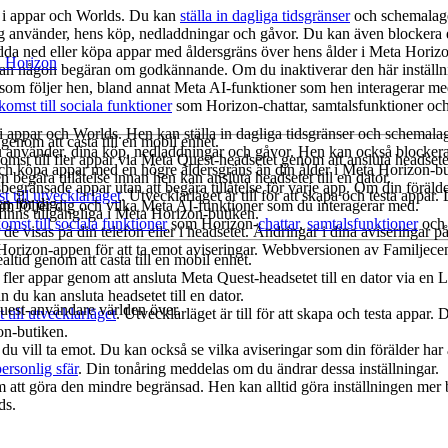
r i appar och Worlds. Du kan
ställa in dagliga tidsgränser
och schemalagd
 använder, hens köp, nedladdningar och gåvor. Du kan även blockera elle
adda ned eller köpa appar med åldersgräns över hens ålder i Meta Hori
a Horizon
s utan någon begäran om godkännande. Om du inaktiverar den här inställ
 som följer hen, bland annat Meta AI-funktioner som hen interagerar me
tkomst till sociala funktioner
som Horizon-chattar, samtalsfunktioner och 
i appar och Worlds. Hen kan ställa in dagliga tidsgränser och schemala
enom att casta till en mobil enhet.
 använder, dina köp, nedladdningar och gåvor. Hen kan också blockera ell
mst till fler appar via Meta Quest-headsetet genom att ansluta headsetet 
ch köpa appar med en högre åldersgräns än din ålder i Meta Horizon-b
 begära tillåtelse innan hen kan ansluta headsetet till en dator.
rsbegränsade appar utan att begära tillåtelse för varje app. Om din föräl
t till utvecklarläget
. Utvecklarläget är till för att skapa och testa appa
n för dig.
m följer dig och vilka Meta AI-funktioner som du interagerar med.
 finns tillgängliga i Meta Horizon-butiken.
komst till sociala funktioner
som Horizon-
chattar
,
samtalsfunktioner
och 
de visas på din telefon eller i headsetet. Ändringar i dina aviseringar p
orizon-appen för att ta emot aviseringar. Webbversionen av Familjecent
altid genom att casta till en mobil enhet.
 fler appar genom att ansluta Meta Quest-headsetet till en dator via en Li
 du kan ansluta headsetet till en dator.
uest-användare världen över.
t till utvecklarläget
. Utvecklarläget är till för att skapa och testa appar
zon-butiken.
 vill ta emot. Du kan också se vilka aviseringar som din förälder har a
ersonlig sfär
. Din tonåring meddelas om du ändrar dessa inställningar.
om att göra den mindre begränsad. Hen kan alltid göra inställningen mer
ds.