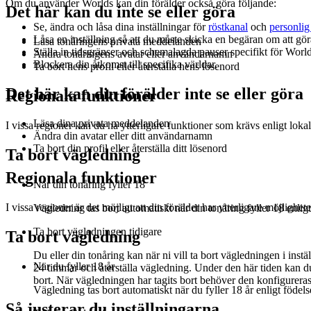
Om du använder Worlds kan din förälder också göra följande:
Det här kan du inte se eller göra
Se, ändra och låsa dina inställningar för
röstkanal
och
personlig 
Låsa en inställning så att du måste skicka en begäran om att gö
Läsa tonåringens privata meddelanden
Ställa in tidsgränser och schemalagda pauser specifikt för World
Ändra tonåringens avatar eller användarnamn
Blockera din åtkomst till specifika världar.
Ta bort hens profil eller återställa hens lösenord
Det här kan din förälder inte se eller göra
Regionala funktioner
Läsa dina privata meddelanden
I vissa regioner kan du ha ytterligare funktioner som krävs enligt lokal 
Ändra din avatar eller ditt användarnamn
Ta bort din profil eller återställa ditt lösenord
Ta bort vägledning
Regionala funktioner
När din tonåring fyller 18
I vissa regioner är det möjligt att din förälder har ytterligare möjlighet
Vägledning tas bort automatiskt när din tonåring fyller 18 enlig
Ta bort vägledningen tidigare
Ta bort vägledning
Du eller din tonåring kan när ni vill ta bort vägledningen i ins
När du fyller 18 år
24 timmar och återställa vägledning. Under den här tiden kan du 
bort. När vägledningen har tagits bort behöver den konfigurera
Vägledning tas bort automatiskt när du fyller 18 år enligt födel
Så justerar du inställningarna