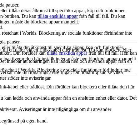
a pauser.
r tillåta deras åtkomst till specifika appar, köp och funktioner.
zon-butiken. Du kan
tillåta enskilda appar
från fall till fall. Du kan
ningen måste du blockera appar manuellt.
d.
röstchatt i Worlds. Blockering av sociala funktioner förhindrar inte
gda pauser.
er tillåta din åtkomst till specifika appar, köp och funktioner.
till en dator via en Link-kabel eller trådlöst. Du kan blockera eller
utiken. Din förälder kan
tillåta enskilda appar
från fall till fall. Hen kan
der inaktiverar den här inställningen måste hen blockera appar manuellt.
r. Det innebär att tonåringen kan ladda ned och använda appar från en
röstchatt i Worlds. Blockering av sociala funktioner förhindrar inte
åverkar inte din tonårings aviseringar. Din tonåring kan se vilka
er stöder inte aviseringar.
nk-kabel eller trådlöst. Din förälder kan blockera eller tillåta den här
. Du kan ladda och använda appar från en ansluten enhet eller dator. Det
ktiverat. Aviseringar är inte tillgängliga om du använder
 begränsad på egen hand.