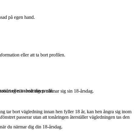
änsad på egen hand.
ormation eller att ta bort profilen.
tion eller ta bort din profil.
 tonåring när tonåringen närmar sig sin 18-årsdag.
ing tar bort vägledning innan hen fyller 18 år, kan hen ångra sig inom
önstret passerar utan att tonåringen återställer vägledningen tas den
r när du närmar dig din 18-årsdag.