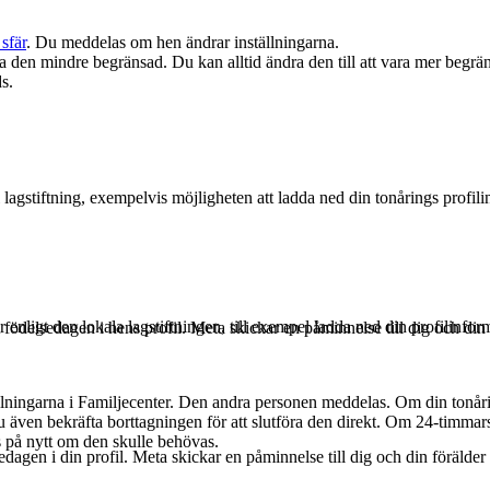
sfär
. Du meddelas om hen ändrar inställningarna.
ra den mindre begränsad. Du kan alltid ändra den till att vara mer begr
s.
lagstiftning, exempelvis möjligheten att ladda ned din tonårings profilinf
er enligt den lokala lagstiftningen, till exempel ladda ned din profilinforma
t födelsedagen i hens profil. Meta skickar en påminnelse till dig och din
tällningarna i Familjecenter. Den andra personen meddelas. Om din tonår
även bekräfta borttagningen för att slutföra den direkt. Om 24-timmarsf
s på nytt om den skulle behövas.
sedagen i din profil. Meta skickar en påminnelse till dig och din förälde