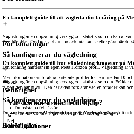
En komplett guide till att vägleda din tonåring på M
Vägledning är en uppsättning verktyg och statistik som du kan använda
Den här sidan förklarar vad du kan och inte kan se eller göra när du v
För tonåringar
Så konfigurerar du vägledning
En komplett guide till hur vägledning fungerar på M
Din tonåring hanterar sin egen Meta Horizon-profil. Vägledning är valf
Mer information om föräldrahanterade profiler för barn mellan 10 och 
Vägledning är en uppsättning verktyg och statistik som din förälder 
Dela
ta bort den när ni vill. Den här sidan förklarar vad en förälder kan och
Behörighet
Så konfigurerar du vägledning
Var den här artikeln till hjälp?
Din tonåring måste vara mellan 13 och 17 år
Du måste ha fyllt 18 år
Du hanterar din egen Meta Horizon-profil. Vägledning är valfritt och m
Både du och tonåringen måste godkänna vägledningen
Ja
Nej
Behörighet
Kärnfunktioner