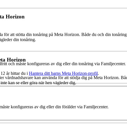
eta Horizon
 för att stötta din tonåring på Meta Horizon. Både du och din tonåring
ägleder din tonåring.
eta Horizon
ritt och måste konfigureras av dig eller din tonåring via Familjecenter.
12 år hittar du i
Hantera ditt barns Meta Horizon-profil
.
eller vårdnadshavare kan använda för att stödja dig på Meta Horizon. 
 inte kan se eller göra när hen vägleder dig.
åste konfigureras av dig eller din förälder via Familjecenter.