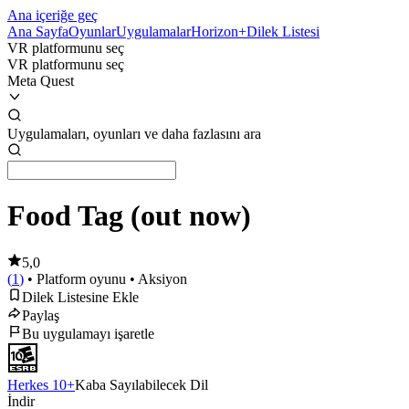
Ana içeriğe geç
Ana Sayfa
Oyunlar
Uygulamalar
Horizon+
Dilek Listesi
VR platformunu seç
VR platformunu seç
Meta Quest
Uygulamaları, oyunları ve daha fazlasını ara
Food Tag (out now)
5,0
(
1
)
• Platform oyunu
• Aksiyon
Dilek Listesine Ekle
Paylaş
Bu uygulamayı işaretle
Herkes 10+
Kaba Sayılabilecek Dil
İndir