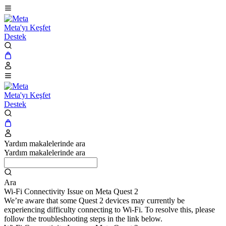
Meta'yı Keşfet
Destek
Meta'yı Keşfet
Destek
Yardım makalelerinde ara
Yardım makalelerinde ara
Ara
Wi-Fi Connectivity Issue on Meta Quest 2
We’re aware that some Quest 2 devices may currently be
experiencing difficulty connecting to Wi-Fi. To resolve this, please
follow the troubleshooting steps in the link below.