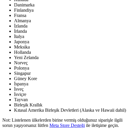
Danimarka
Finlandiya
Fransa
Almanya
İzlanda
İrlanda
İtalya
Japonya
Meksika
Hollanda
Yeni Zelanda
Norveç
Polonya
Singapur
Güney Kore
İspanya
İsveç
İsviçre
Tayvan
Birleşik Krallık
Kıtasal Amerika Birleşik Devletleri (Alaska ve Hawaii dahil)
Not:
Listelenen ülkelerden birine vermiş olduğunuz siparişle ilgili
sorun yaşıyorsanız lütfen
Meta Store Desteği
ile iletişime geçin.