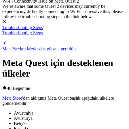
Wi-Fi Connectivity Issue on Meta Quest 2
We’re aware that some Quest 2 devices may currently be
experiencing difficulty connecting to Wi-Fi. To resolve this, please
follow the troubleshooting steps in the link below.
Troubleshooting Steps
Troubleshooting Steps
Meta Yardım Merkezi
sayfasına geri dön
Meta Quest için desteklenen
ülkeler
40 Beğenme
Meta Store
'dan aldığınız Meta Quest başlık aşağıdaki ülkelere
gönderilebilir:
Avustralya
Avusturya
Belçika
Kanada