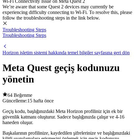
Wi-Fi Connectivity Issue on Meta Quest 2
We’re aware that some Quest 2 devices may currently be
experiencing difficulty connecting to Wi-Fi. To resolve this, please
follow the troubleshooting steps in the link below.
Troubleshooting Steps
Troubleshooting Steps
Horizon işletim sistemi hakkında temel bilgiler sayfasına geri dön
Meta Quest geçiş kodunuzu
yönetin
64 Beğenme
Güncelleme:
15 hafta önce
Geçiş kodu, başlığınızdaki Meta Horizon profiliniz için ek bir
güvenlik katmanı oluşturur. Sadece başlığınızda çalışır ve 4-16
haneden oluşur.
Başkalarının profilinize, kaydedilen şifrelerinize ve başlığınızdaki
kilitli uygulamalara erişmesini önlemek için geçiş kodunuzu