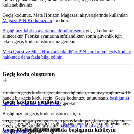
kullanabilirsiniz.
Geçiş kodunuz, Meta Horizon Mağazası alışverişlerinde kullanılan
Mağaza PIN Kodunuzdan
farklıdır.
Başlığınızı fabrika ayarlarına döndürürseniz
geçiş kodunuz
silinecektir. Fabrika ayarlarına sıfırlandıktan sonra güvenlik için
tekrar geçiş kodu oluşturmanız gerekir.
Meta Quest ve Meta Horizon'daki diğer PIN kodları ve geçiş kodları
hakkında daha fazla bilgi edinin.
Geçiş kodu oluşturun
Unutulan geçiş kodları geri alınamadığından, unutmayacağınız 4-16
haneli bir geçiş kodu seçin. Geçiş kodunuzu unutursanız
başlığınızı
Geçiş kodunu yenileyin
fabrika ayarlarına döndürmeniz
gerekir.
Başlığınızdan geçiş kodu oluşturmak için
:
Geçiş kodunuzu yenilemek için geçiş kodunuzu bilmeniz gerekir.
Gezgin'i açmak için sağ kumandanızda
Meta düğmesine
veya
Geçiş kodunuzu unuttuysanız
başlığınızı fabrika ayarlarına
Geçiş kodunuz olduğunda başlığınızı kilitleyin
Oculus düğmesine
basın.
döndürmeniz
gerekir.