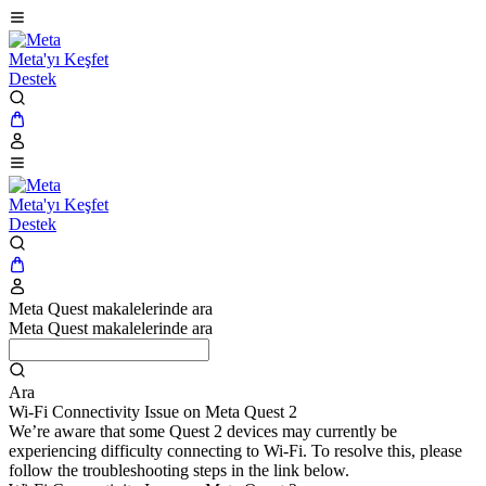
Meta'yı Keşfet
Destek
Meta'yı Keşfet
Destek
Meta Quest makalelerinde ara
Meta Quest makalelerinde ara
Ara
Wi-Fi Connectivity Issue on Meta Quest 2
We’re aware that some Quest 2 devices may currently be
experiencing difficulty connecting to Wi-Fi. To resolve this, please
follow the troubleshooting steps in the link below.